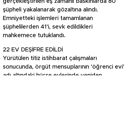
gerçekleştirilen eş zamanlı baskınlarda 80
şüpheli yakalanarak gözaltına alındı.
Emniyetteki işlemleri tamamlanan
şüphelilerden 41’i, sevk edildikleri
mahkemece tutuklandı.
22 EV DEŞİFRE EDİLDİ
Yürütülen titiz istihbarat çalışmaları
sonucunda, örgüt mensuplarının ‘öğrenci evi’
adı altındaki hücre evlerinde yeniden
örgütsel faaliyet yürütmeye başladıkları
tespit edildi. İzmir genelinde örgüt tarafından
finanse edilen toplam 22 hücre evinin
bulunduğu, sorumlu şahısların bu evleri sıkı
gizlilik kuralları çerçevesinde yönettikleri
belirlendi. Öğrencilerin barındığı bu evlerin