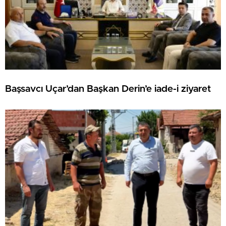
Başsavcı Uçar’dan Başkan Derin’e iade-i ziyaret