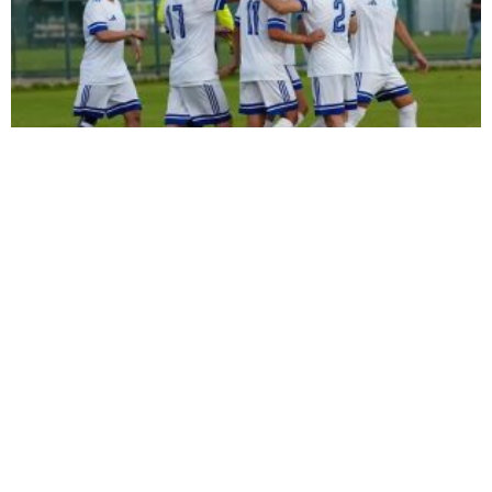
ŞİMŞEK İLK HAZIRLIK MAÇINDAN
GALİBİYETLE AYRILDI