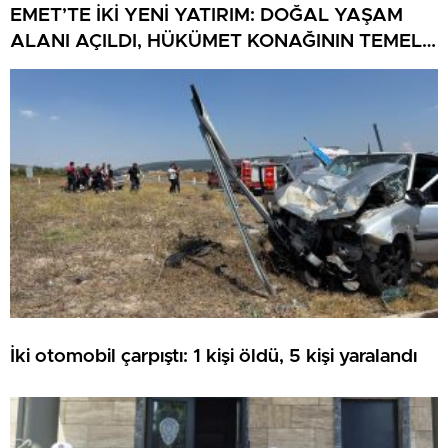
EMET’TE İKİ YENİ YATIRIM: DOĞAL YAŞAM
ALANI AÇILDI, HÜKÜMET KONAĞININ TEMELİ
ATILDI
İki otomobil çarpıştı: 1 kişi öldü, 5 kişi yaralandı