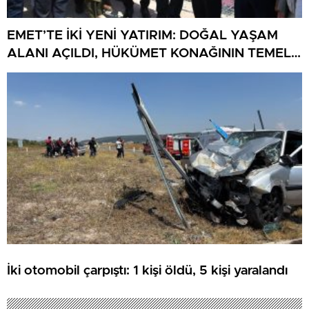
EMET’TE İKİ YENİ YATIRIM: DOĞAL YAŞAM
ALANI AÇILDI, HÜKÜMET KONAĞININ TEMELİ
ATILDI
İki otomobil çarpıştı: 1 kişi öldü, 5 kişi yaralandı