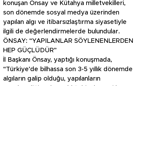
konuşan Önsay ve Kütahya milletvekilleri,
son dönemde sosyal medya üzerinden
yapılan algı ve itibarsızlaştırma siyasetiyle
ilgili de değerlendirmelerde bulundular.
ÖNSAY: “YAPILANLAR SÖYLENENLERDEN
HEP GÜÇLÜDÜR”
İl Başkanı Önsay, yaptığı konuşmada,
“Türkiye’de bilhassa son 3-5 yıllık dönemde
algıların galip olduğu, yapılanların
görülmediği, yok sayıldığı bir dönemi hep
beraber yaşıyoruz. Bunun hakikaten gerek
sosyal medya bağlamında etkinliği olduğu
gibi, gerek toplumsal alanda da insanlarımızın
biraz daha gerçeklerden ziyade, konuşanlar
ve söylenenler üzerinde kendilerini bir