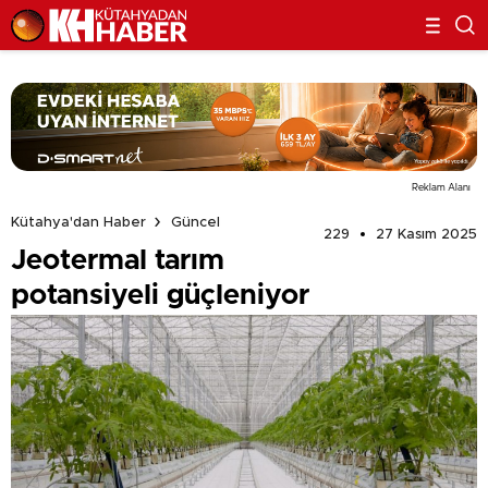
Reklam Alanı
Kütahya'dan Haber
Güncel
229
27 Kasım 2025
Jeotermal tarım
potansiyeli güçleniyor