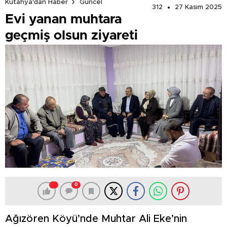
Kütahya'dan Haber
Güncel
312
27 Kasım 2025
Evi yanan muhtara
geçmiş olsun ziyareti
0
Ağızören Köyü’nde Muhtar Ali Eke’nin