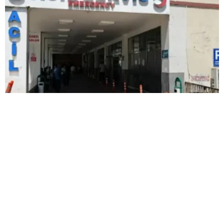
Kardeşlerin kavgası kanlı bitti: Yengesini
öldürdü, abisini ağır yaraladı