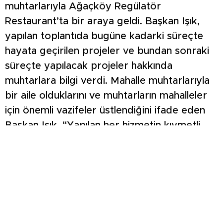
muhtarlarıyla Ağaçköy Regülatör
Restaurant’ta bir araya geldi. Başkan Işık,
yapılan toplantıda bugüne kadarki süreçte
hayata geçirilen projeler ve bundan sonraki
süreçte yapılacak projeler hakkında
muhtarlara bilgi verdi. Mahalle muhtarlarıyla
bir aile olduklarını ve muhtarların mahalleler
için önemli vazifeler üstlendiğini ifade eden
Başkan Işık, “Yapılan her hizmetin kıymetli
olduğunu hepimizin bilmesi lazım. Yapılan
hizmetin korunmasını sağlamak ve gelecek
nesillere aktarılmasını gerçekleştirmek
hepimizin çabasıyla oluyor. Kütahya’da
yaşayan 300 bin kişinin ortak kasasından
ayrılan parayla bu hizmetler yapılıyor. O