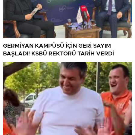
GERMİYAN KAMPÜSÜ İÇİN GERİ SAYIM
BAŞLADI! KSBÜ REKTÖRÜ TARİH VERDİ