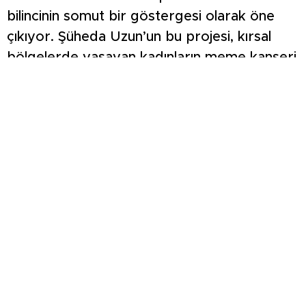
bilincinin somut bir göstergesi olarak öne
çıkıyor. Şüheda Uzun’un bu projesi, kırsal
bölgelerde yaşayan kadınların meme kanseri
konusundaki bilgi düzeylerini, erken teşhis
yöntemlerine yaklaşımlarını ve bu konudaki
davranışlarını detaylı bir şekilde incelemeyi
amaçlıyor.
Konuyla ilgili Yüksekokul Müdürü Dr.Yusuf
Güner, “TÜBİTAK’ın bu projeye destek
vermesi, hem Şüheda Uzun için büyük bir
motivasyon kaynağı olacak hem de diğer
üniversite öğrencilerini benzer araştırmalar
yapmaya teşvik edecektir. Bu tür destekler,
gençlerin bilimsel düşünce becerilerini
geliştirmelerine ve topluma faydalı projeler