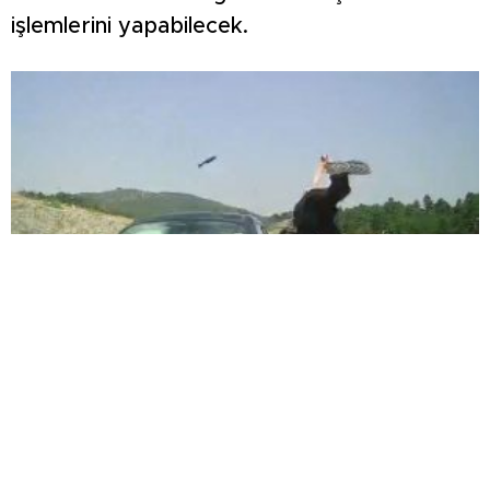
işlemlerini yapabilecek.
3 ARACIN KARIŞTIĞI KAZADA 4 KİŞİ
YARALANDI: O ANLAR ARAÇ KAMERASINA
YANSIDI