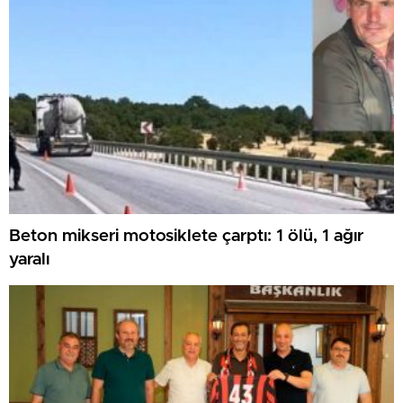
Beton mikseri motosiklete çarptı: 1 ölü, 1 ağır
yaralı