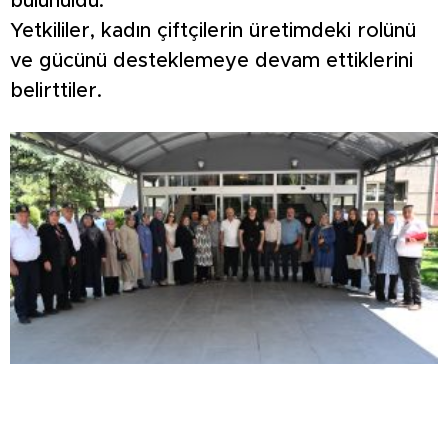
bulunuldu.
Yetkililer, kadın çiftçilerin üretimdeki rolünü
ve gücünü desteklemeye devam ettiklerini
belirttiler.
KONYA’DA VEFA BULUŞMASI… NECMETTİN
KOÇ, KÜTAHYALI ŞEHİT AİLELERİ VE