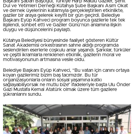
Başkanı Şaban Başoğul, Türkiye Harp Malulü Gaziler, Şehit
Dul ve Yetimleri Derneği Kütahya Şube Başkanı Asım Okat
ve dernek üyelerinin katılımıyla gerçekleştirilen etkinlikte,
gaziler bir araya gelerek keyifli bir gün geçirdi. Belediye
Başkanı Eyüp Kahveci program boyunca gazilerle tek tek
ilgilendi, sohbet etti ve Gaziler Günü’nün anlamına ilişkin
duygu ve düşüncelerini paylaştı.
Kütahya Belediyesi bünyesinde faaliyet gösteren Kültür
Sanat Akademisi orkestrasının sahne aldığı programda
seslendirilen eserlerle coşkulu anlar yaşandı. Şarkılar, türküler
ve çeşitli ikramlarla renklenen etkinlik, gazilerin moral ve
motivasyonunun artmasına vesile oldu.
Belediye Başkanı Eyüp Kahveci, “Bu vatan için canını ortaya
koyan gazilerimiz bizim baş tacımızdır. Bu tür
organizasyonlarla onların sosyal yaşamına katkı
sağlayabiliyorsak ne mutlu bize” ifadeleriyle başta Ulu Önder
Gazi Mustafa Kemal Atatürk olmak üzere tüm gazilere
şükranlarını sundu.