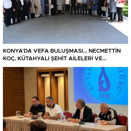
KONYA’DA VEFA BULUŞMASI… NECMETTİN
KOÇ, KÜTAHYALI ŞEHİT AİLELERİ VE
GAZİLERİ AĞIRLADI