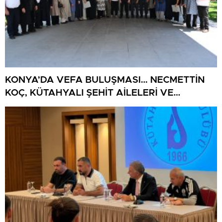
KONYA’DA VEFA BULUŞMASI… NECMETTİN
KOÇ, KÜTAHYALI ŞEHİT AİLELERİ VE
GAZİLERİ AĞIRLADI