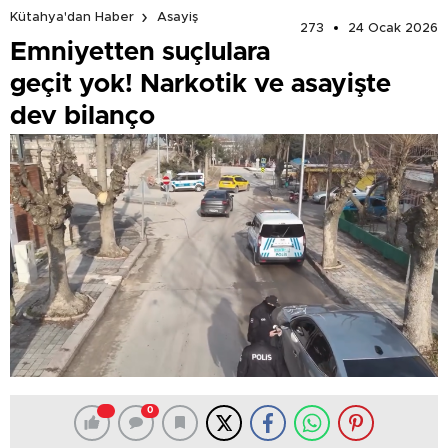
Kütahya'dan Haber
Asayiş
273
24 Ocak 2026
Emniyetten suçlulara
geçit yok! Narkotik ve asayişte
dev bilanço
0