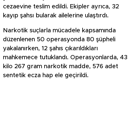
cezaevine teslim edildi. Ekipler ayrıca, 32
kayıp şahsı bularak ailelerine ulaştırdı.
Narkotik suçlarla mücadele kapsamında
düzenlenen 50 operasyonda 80 şüpheli
yakalanırken, 12 şahıs çıkarıldıkları
mahkemece tutuklandı. Operasyonlarda, 43
kilo 267 gram narkotik madde, 576 adet
sentetik ecza hap ele geçirildi.
Kaçakçılık ve Mali Suçlarla Mücadele
çalışmaları kapsamında ise 61 bin 200 adet
makaron, çok miktarda kaçak tütün,
elektronik eşya ve 580 bin TL değerinde bir
senet ele geçirilerek toplam 11 şahıs