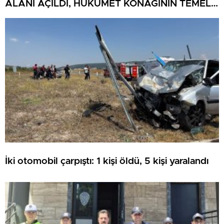
ALANI AÇILDI, HÜKÜMET KONAĞININ TEMELİ
ATILDI
İki otomobil çarpıştı: 1 kişi öldü, 5 kişi yaralandı