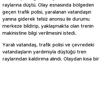
raylarına düştü. Olay esnasında bölgeden
geçen trafik polisi, yaralanan vatandaşın
yanına giderek telsiz anonsu ile durumu
merkeze bildirip, yaklaşmakta olan trenin
makinistine bilgi verilmesini istedi.
Yaralı vatandaş, trafik polisi ve çevredeki
vatandaşların yardımıyla düştüğü tren
raylarından kaldırıma alındı. Olaydan kısa bir
süre sonra geçen tren ise, güvenli bir şekilde
yoluna devam etti. İhbarla gelen sağlık
ekiplerince ambulansa alınan yaralı vatandaş,
ilk müdahalesinin ardından Kütahya Şehir
Hastanesinde tedavi altına alındı. Yaralının
sağlık durumunun iyi olduğu öğrenildi.