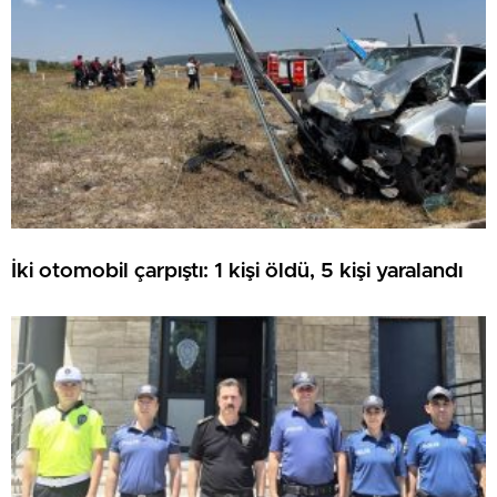
İki otomobil çarpıştı: 1 kişi öldü, 5 kişi yaralandı