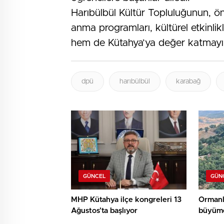
Harıbülbül Kültür Topluluğunun, 
anma programları, kültürel etkinlik
hem de Kütahya’ya değer katmayı he
dpü
harıbülbül
karabağ
GÜNCEL
GÜN
MHP Kütahya ilçe kongreleri 13
Ormanl
Ağustos’ta başlıyor
büyüme