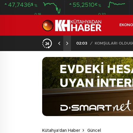
47,7436
55,2510
$
€
%
%
0.18
0.32
EKONO
İLDE 104 GÖZALTI
02:03
/
Kütahya'dan Haber
Güncel