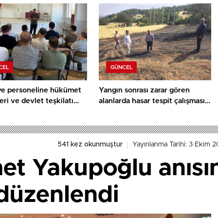
CEL
GÜNCEL
ye personeline hükümet
Yangın sonrası zarar gören
eri ve devlet teşkilatı
alanlarda hasar tespit çalışması
ı
yapıldı
541 kez okunmuştur
Yayınlanma Tarihi: 3 Ekim 2
t Yakupoğlu anısı
üzenlendi