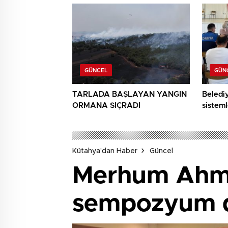
GÜNCEL
GÜN
TARLADA BAŞLAYAN YANGIN
Beledi
ORMANA SIÇRADI
sisteml
anlatıld
Kütahya'dan Haber
Güncel
Merhum Ahme
sempozyum d