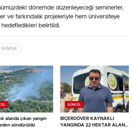
önümüzdeki dönemde düzenleyeceği seminerler,
ler ve farkındalık projeleriyle hem üniversiteye
defledikleri belirtildi.
Kütahya
CEL
GÜNCEL
ık alanda çıkan yangın
BİÇERDÖVER KAYNAKLI
den söndürüldü
YANGINDA 22 HEKTAR ALAN
YANDI