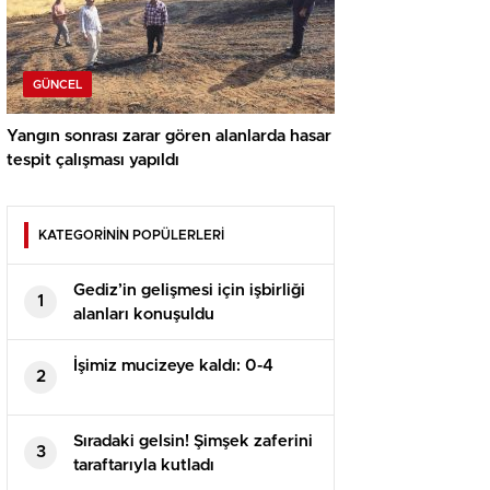
GÜNCEL
Yangın sonrası zarar gören alanlarda hasar
tespit çalışması yapıldı
KATEGORİNİN POPÜLERLERİ
Gediz’in gelişmesi için işbirliği
1
alanları konuşuldu
İşimiz mucizeye kaldı: 0-4
2
Sıradaki gelsin! Şimşek zaferini
3
taraftarıyla kutladı