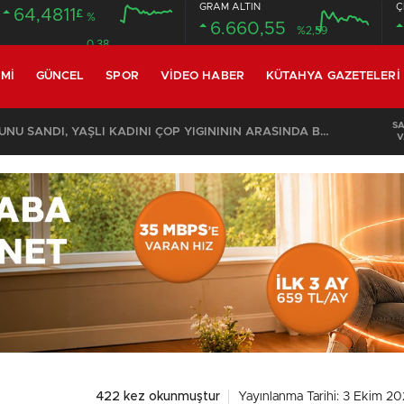
GRAM ALTIN
Ç
64,4811
£
%
6.660,55
%2,59
0.38
MI
GÜNCEL
SPOR
VIDEO HABER
KÜTAHYA GAZETELERI
S
KOMŞULARI ÖLDÜĞÜNÜ SANDI, YAŞLI KADINI ÇÖP YIĞINININ ARASINDA BULUNDU
V
422 kez okunmuştur
Yayınlanma Tarihi: 3 Ekim 2