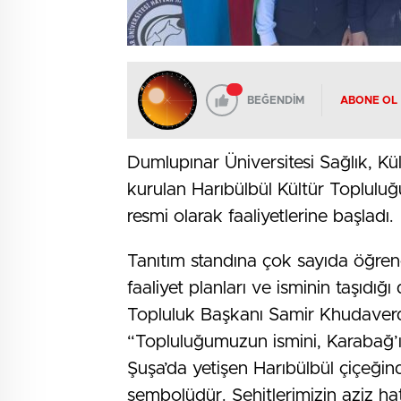
BEĞENDİM
ABONE OL
Dumlupınar Üniversitesi Sağlık, Kü
kurulan Harıbülbül Kültür Topluluğu
resmi olarak faaliyetlerine başladı.
Tanıtım standına çok sayıda öğrenci 
faaliyet planları ve isminin taşıdığı
Topluluk Başkanı Samir Khudaverdi
“Topluluğumuzun ismini, Karabağ’ın
Şuşa’da yetişen Harıbülbül çiçeğin
sembolüdür. Şehitlerimizin aziz hat