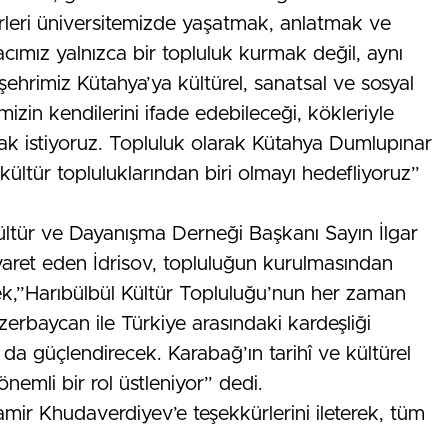
erleri üniversitemizde yaşatmak, anlatmak ve
cımız yalnızca bir topluluk kurmak değil, aynı
hrimiz Kütahya’ya kültürel, sanatsal ve sosyal
zin kendilerini ifade edebileceği, kökleriyle
ak istiyoruz. Topluluk olarak Kütahya Dumlupınar
 kültür topluluklarından biri olmayı hedefliyoruz”
Kültür ve Dayanışma Derneği Başkanı Sayın İlgar
 ziyaret eden İdrisov, topluluğun kurulmasından
k,”Harıbülbül Kültür Topluluğu’nun her zaman
zerbaycan ile Türkiye arasındaki kardeşliği
 da güçlendirecek. Karabağ’ın tarihî ve kültürel
nemli bir rol üstleniyor” dedi.
amir Khudaverdiyev’e teşekkürlerini ileterek, tüm