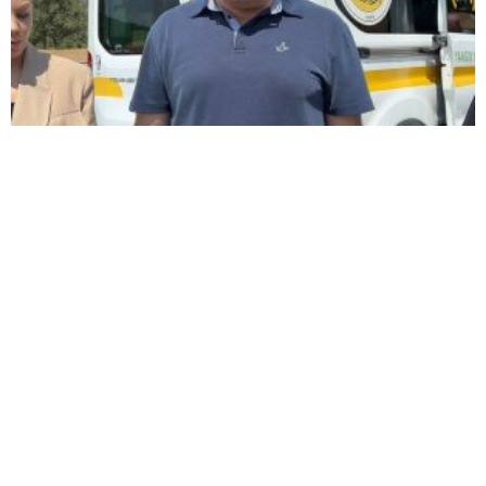
BİÇERDÖVER KAYNAKLI YANGINDA 22
HEKTAR ALAN YANDI