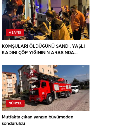
ASAYIŞ
KOMŞULARI ÖLDÜĞÜNÜ SANDI, YAŞLI
KADINI ÇÖP YIĞINININ ARASINDA
BULUNDU
GÜNCEL
Mutfakta çıkan yangın büyümeden
söndürüldü