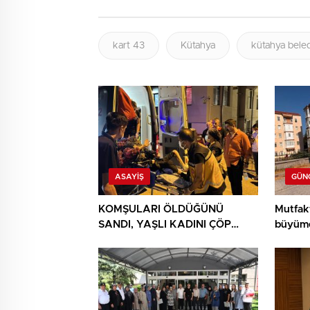
kart 43
Kütahya
kütahya beled
ASAYIŞ
GÜN
KOMŞULARI ÖLDÜĞÜNÜ
Mutfak
SANDI, YAŞLI KADINI ÇÖP
büyüme
YIĞINININ ARASINDA
BULUNDU