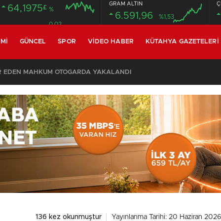
GRAM ALTIN
Ç
64,1975
£
%
6.591,96
%1,53
0.02
MI
GÜNCEL
SPOR
VIDEO HABER
KÜTAHYA GAZETELERI
R EDEN MAHKUM OTOGARDA YAKALANDI
136 kez okunmuştur
Yayınlanma Tarihi: 20 Haziran 2026