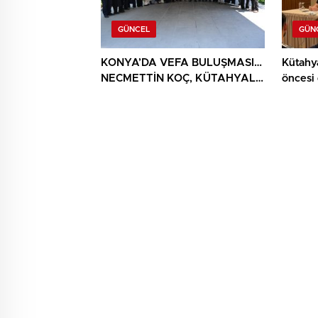
GÜNCEL
GÜN
KONYA’DA VEFA BULUŞMASI…
Kütahy
NECMETTİN KOÇ, KÜTAHYALI
öncesi
ŞEHİT AİLELERİ VE GAZİLERİ
AĞIRLADI