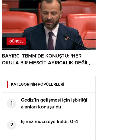
GÜNCEL
BAYIRCI TBMM’DE KONUŞTU: ‘HER
OKULA BİR MESCİT AYRICALIK DEĞİL,
HAKTIR’
KATEGORİNİN POPÜLERLERİ
Gediz’in gelişmesi için işbirliği
1
alanları konuşuldu
İşimiz mucizeye kaldı: 0-4
2