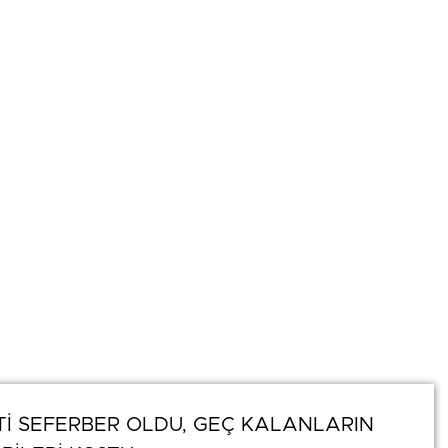
İ SEFERBER OLDU, GEÇ KALANLARIN
İ SEFERBER OLDU, GEÇ KALANLARIN