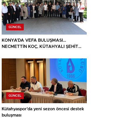
GÜNCEL
KONYA’DA VEFA BULUŞMASI…
NECMETTİN KOÇ, KÜTAHYALI ŞEHİT
AİLELERİ VE GAZİLERİ AĞIRLADI
GÜNCEL
Kütahyaspor’da yeni sezon öncesi destek
buluşması