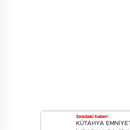
Sıradaki haber:
Sıradaki haber:
KÜTAHYA EMNİYET
KÜTAHYA EMNİYET