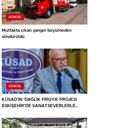
GÜNCEL
Mutfakta çıkan yangın büyümeden
söndürüldü
GÜNCEL
KÜSAD’IN ‘DAĞLIK FRİGYA’ PROJESİ
ESKİŞEHİR’DE SANATSEVERLERLE
BULUŞUYOR