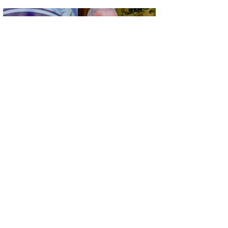
GÜNCEL
KÜSAD’IN ‘DAĞLIK FRİGYA’ PROJESİ
ESKİŞEHİR’DE SANATSEVERLERLE
BULUŞUYOR
GÜNCEL
KONYA’DA VEFA BULUŞMASI…