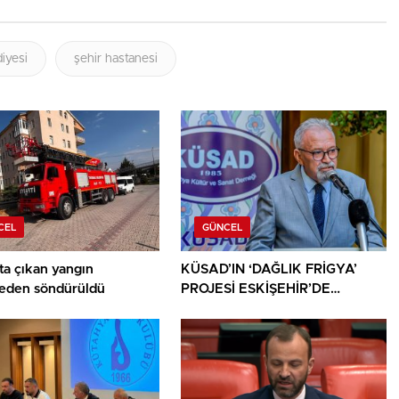
iyesi
şehir hastanesi
CEL
GÜNCEL
ta çıkan yangın
KÜSAD’IN ‘DAĞLIK FRİGYA’
den söndürüldü
PROJESİ ESKİŞEHİR’DE
SANATSEVERLERLE
BULUŞUYOR