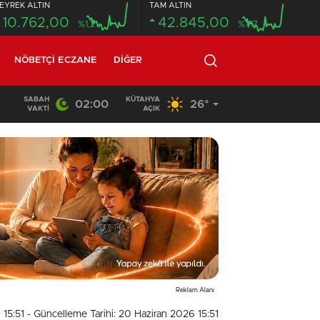
EYREK ALTIN
TAM ALTIN
10.762,00
42.845,00
%1,21
%1,17
NÖBETÇI ECZANE
DIĞER
SABAH
KÜTAHYA
02:00
26°
20:58
/
VAKTI
AÇIK
Reklam Alanı
 15:51
- Güncelleme Tarihi: 20 Haziran 2026 15:51