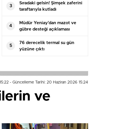
Sıradaki gelsin! Şimşek zaferini
3
taraftarıyla kutladı
Müdür Yeniay’dan mazot ve
4
gübre desteği açıklaması
76 derecelik termal su gün
5
yüzüne çıktı
15:22
- Güncelleme Tarihi: 20 Haziran 2026 15:24
lerin ve