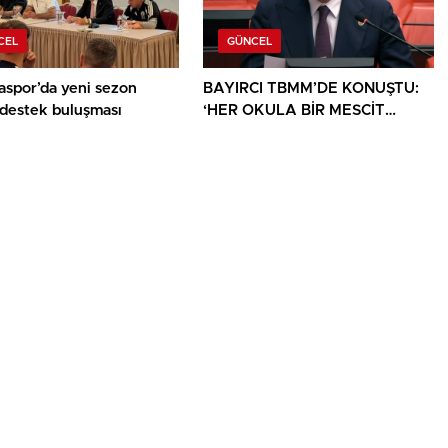
CEL
GÜNCEL
aspor’da yeni sezon
BAYIRCI TBMM’DE KONUŞTU:
 destek buluşması
‘HER OKULA BİR MESCİT
AYRICALIK DEĞİL, HAKTIR’