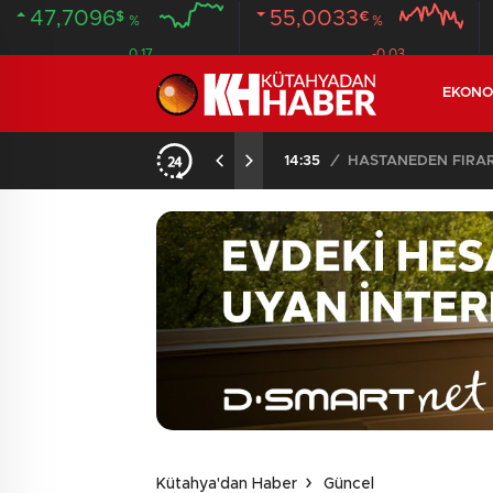
47,7096
55,0033
$
€
%
%
0.17
-0.03
EKONO
14:35
/
HASTANEDEN FİRA
Kütahya'dan Haber
Güncel