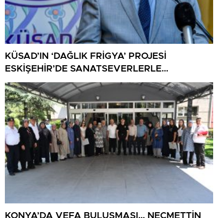
KÜSAD’IN ‘DAĞLIK FRİGYA’ PROJESİ
ESKİŞEHİR’DE SANATSEVERLERLE
BULUŞUYOR
KONYA’DA VEFA BULUŞMASI… NECMETTİN