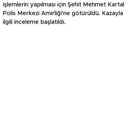
işlemlerin yapılması için Şehit Mehmet Kartal
Polis Merkezi Amirliği’ne götürüldü. Kazayla
ilgili inceleme başlatıldı.
KOMŞULARI ÖLDÜĞÜNÜ SANDI, YAŞLI KADINI
ÇÖP YIĞINININ ARASINDA BULUNDU