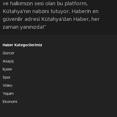
Türkiye Yüzyılı Maarif Modeli kapsamında
yürütülen ülke geneli 9’uncu sınıflar Ortak
Yazılı Sınav Uygulaması, Kütahya’daki
ortaöğretim kurumlarında da uygulandı. İl
genelindeki tüm 9’uncu sınıf öğrencileri aynı
anda aynı soruları cevaplamak için ter
döktüler
İl Milli Eğitim Müdürü Mustafa Yılmaz, ortak
yazılı sınavın uygulandığı Ali Güral Lisesi ve
Kütahya İmam Hatip Lisesini ziyaret ederek
sınav sürecini yerinde inceledi, öğrencilere
başarılar diledi. Sınavdan sonra her iki okulda
da öğretmenlerle bir araya gelerek onlarla
sohbet eden Milli Eğitim Müdürü Mustafa
Yılmaz, okullardaki eğitim öğretim ile ilgili