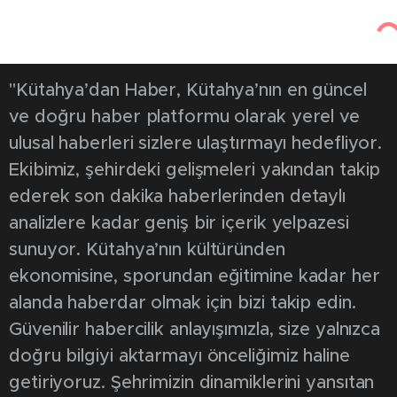
Kütahya'dan Haber
Güncel
247
7 Kasım 2025
Öğrenciler ortak
sınavda ter döktü
0