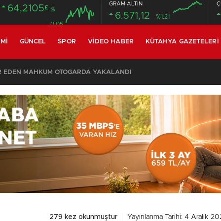
GRAM ALTIN
Ç
64,2105
£
%
6.571,12
%1,21
0.05
MI
GÜNCEL
SPOR
VIDEO HABER
KÜTAHYA GAZETELERI
20:58
/
279 kez okunmuştur
Yayınlanma Tarihi: 4 Aralık 20