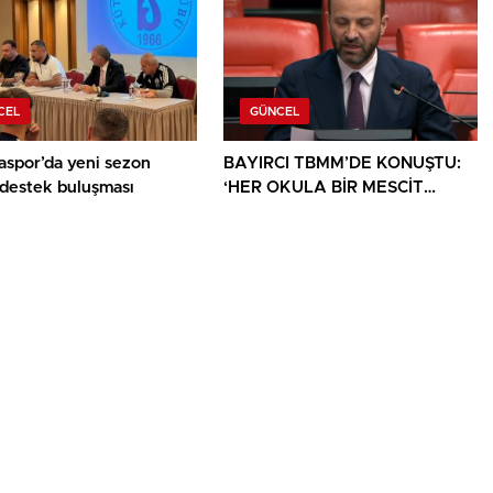
CEL
GÜNCEL
aspor’da yeni sezon
BAYIRCI TBMM’DE KONUŞTU:
 destek buluşması
‘HER OKULA BİR MESCİT
AYRICALIK DEĞİL, HAKTIR’