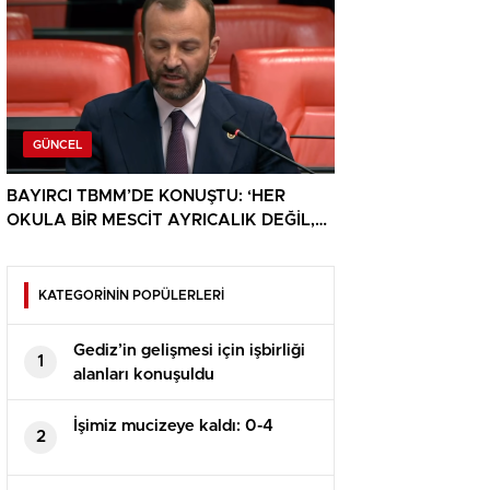
GÜNCEL
BAYIRCI TBMM’DE KONUŞTU: ‘HER
OKULA BİR MESCİT AYRICALIK DEĞİL,
HAKTIR’
KATEGORİNİN POPÜLERLERİ
Gediz’in gelişmesi için işbirliği
1
alanları konuşuldu
İşimiz mucizeye kaldı: 0-4
2