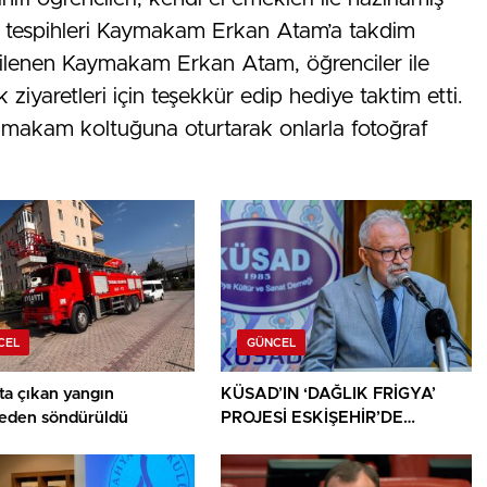
e tespihleri Kaymakam Erkan Atam’a takdim
 ilgilenen Kaymakam Erkan Atam, öğrenciler ile
ziyaretleri için teşekkür edip hediye taktim etti.
makam koltuğuna oturtarak onlarla fotoğraf
CEL
GÜNCEL
ta çıkan yangın
KÜSAD’IN ‘DAĞLIK FRİGYA’
den söndürüldü
PROJESİ ESKİŞEHİR’DE
SANATSEVERLERLE
BULUŞUYOR