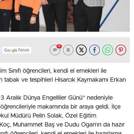
0
News
m Sınıfı öğrencileri, kendi el emekleri ile
an tabak ve tespihleri Hisarcık Kaymakamı Erkan
 Aralık Dünya Engelliler Günü” nedeniyle
 öğrencileriyle makamında bir araya geldi. İlçe
 Okul Müdürü Pelin Solak, Özel Eğitim
 Koç, Muhammet Baş ve Dudu Ogan’ın da hazır
fı öğrencileri, kendi el emekleri ile hazırlamış