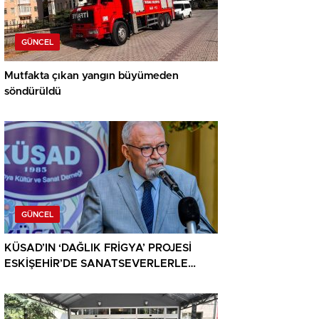
GÜNCEL
Mutfakta çıkan yangın büyümeden
söndürüldü
GÜNCEL
KÜSAD’IN ‘DAĞLIK FRİGYA’ PROJESİ
ESKİŞEHİR’DE SANATSEVERLERLE
BULUŞUYOR