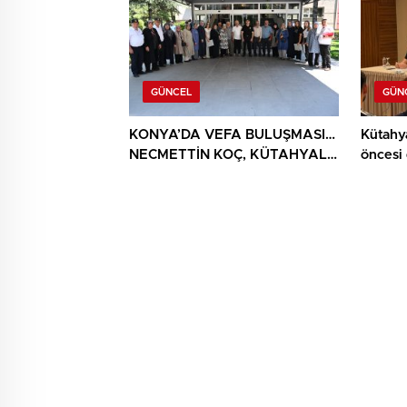
GÜNCEL
GÜN
KONYA’DA VEFA BULUŞMASI…
Kütahy
NECMETTİN KOÇ, KÜTAHYALI
öncesi
ŞEHİT AİLELERİ VE GAZİLERİ
AĞIRLADI