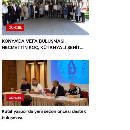
GÜNCEL
KONYA’DA VEFA BULUŞMASI…
NECMETTİN KOÇ, KÜTAHYALI ŞEHİT
AİLELERİ VE GAZİLERİ AĞIRLADI
GÜNCEL
Kütahyaspor’da yeni sezon öncesi destek
buluşması