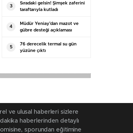
Sıradaki gelsin! Şimşek zaferini
3
taraftarıyla kutladı
Müdür Yeniay’dan mazot ve
4
gübre desteği açıklaması
76 derecelik termal su gün
5
yüzüne çıktı
 ve ulusal haberleri sizlere
 dakika haberlerinden detaylı
onomisine, sporundan eğitimine