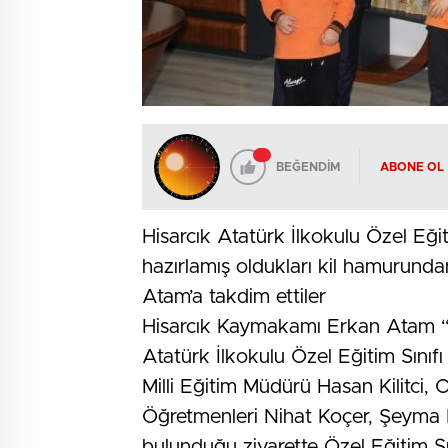
BEĞENDİM
ABONE OL
Hisarcık Atatürk İlkokulu Özel Eğiti
hazırlamış oldukları kil hamurund
Atam’a takdim ettiler
Hisarcık Kaymakamı Erkan Atam “3
Atatürk İlkokulu Özel Eğitim Sınıfı
Milli Eğitim Müdürü Hasan Kilitci,
Öğretmenleri Nihat Koçer, Şeyma
bulunduğu ziyarette Özel Eğitim Sını