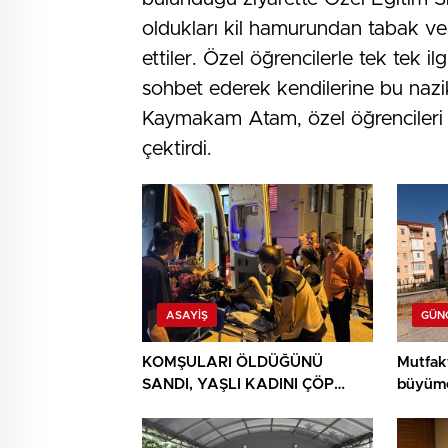
oldukları kil hamurundan tabak v
ettiler. Özel öğrencilerle tek tek
sohbet ederek kendilerine bu nazik 
Kaymakam Atam, özel öğrencileri 
çektirdi.
ASAYIŞ
GÜN
KOMŞULARI ÖLDÜĞÜNÜ
Mutfak
SANDI, YAŞLI KADINI ÇÖP
büyüme
YIĞINININ ARASINDA
BULUNDU