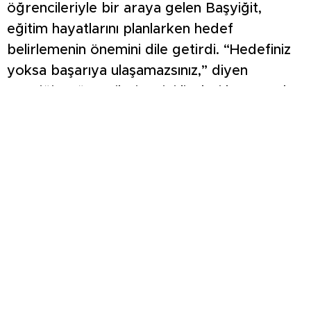
öğrencileriyle bir araya gelen Başyiğit,
eğitim hayatlarını planlarken hedef
belirlemenin önemini dile getirdi. “Hedefiniz
yoksa başarıya ulaşamazsınız,” diyen
Başyiğit, öğrencileri en iyi liseleri kazanmak
için çalışmalarını yönlendirmeleri konusunda
teşvik etti. Başyiğit, LGS hazırlık sürecinde
daha verimli çalışmanın yolları hakkında şu
önerilerde bulundu: “Günü tekrar ederek ve
konuya dair soru çözerek
değerlendirin.Eksik olunan konuları yatmadan
önce gözden geçirin.Bu yöntemin, beynin
öğrenme sürecini desteklediğini belirten
Başyiğit, Süleyman Belediyeoğlu’nun bu
konudaki uzman görüşlerine de atıfta