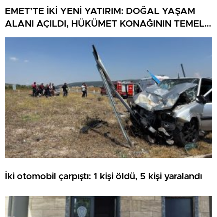
EMET’TE İKİ YENİ YATIRIM: DOĞAL YAŞAM
ALANI AÇILDI, HÜKÜMET KONAĞININ TEMELİ
ATILDI
İki otomobil çarpıştı: 1 kişi öldü, 5 kişi yaralandı