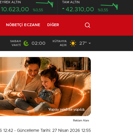
EYREK ALTIN
TAM ALTIN
10.623,00
42.310,00
%0,55
%0,55
NÖBETÇI ECZANE
DIĞER
SABAH
KÜTAHYA
02:00
27°
12:49
/
17 YAŞINDAKİ GENCİN CANSIZ BEDENİ ORMANLIK
VAKTI
AÇIK
Reklam Alanı
6 12:42
- Güncelleme Tarihi: 27 Nisan 2026 12:55