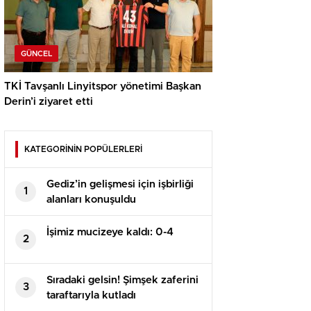
GÜNCEL
TKİ Tavşanlı Linyitspor yönetimi Başkan
Derin’i ziyaret etti
KATEGORİNİN POPÜLERLERİ
Gediz’in gelişmesi için işbirliği
1
alanları konuşuldu
İşimiz mucizeye kaldı: 0-4
2
Sıradaki gelsin! Şimşek zaferini
3
taraftarıyla kutladı