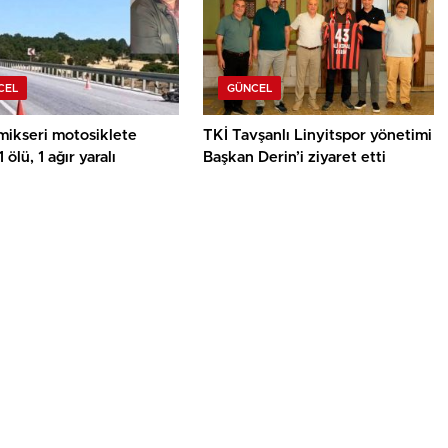
CEL
GÜNCEL
mikseri motosiklete
TKİ Tavşanlı Linyitspor yönetimi
1 ölü, 1 ağır yaralı
Başkan Derin’i ziyaret etti