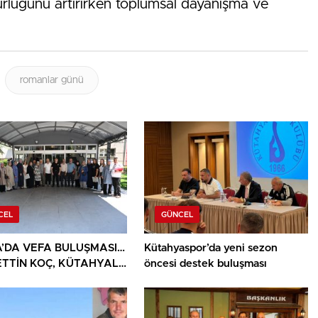
rlüğünü artırırken toplumsal dayanışma ve
romanlar günü
CEL
GÜNCEL
’DA VEFA BULUŞMASI…
Kütahyaspor’da yeni sezon
TTİN KOÇ, KÜTAHYALI
öncesi destek buluşması
AİLELERİ VE GAZİLERİ
ADI