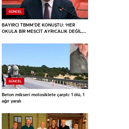
GÜNCEL
BAYIRCI TBMM’DE KONUŞTU: ‘HER
OKULA BİR MESCİT AYRICALIK DEĞİL,
HAKTIR’
GÜNCEL
Beton mikseri motosiklete çarptı: 1 ölü, 1
ağır yaralı