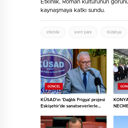
Etkinlik, Roman kültürünün görünü
kaynaşmaya katkı sundu.
etkinlik
kent park
Kütahya
GÜNCEL
GÜN
KÜSAD’ın ‘Dağlık Frigya’ projesi
KONYA
Eskişehir’de sanatseverlerle
NECME
buluşuyor
ŞEHİT 
AĞIRL