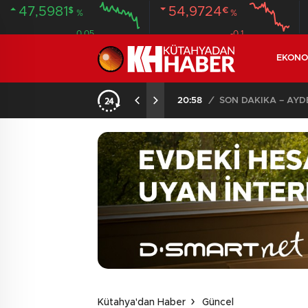
47,5981
54,9724
$
€
%
%
0.05
-0.1
EKONO
ANDI
20:58
/
Kütahya'dan Haber
Güncel