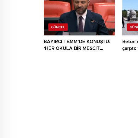
GÜNCEL
GÜN
BAYIRCI TBMM’DE KONUŞTU:
Beton 
‘HER OKULA BİR MESCİT
çarptı: 
AYRICALIK DEĞİL, HAKTIR’