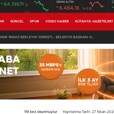
GRAM ALTIN
Ç
64,1997
£
%
6.484,16
%-0,18
0.1
MI
GÜNCEL
SPOR
VIDEO HABER
KÜTAHYA GAZETELERI
SON DAKİKA – AYDEMİR ‘BİRAZ BEKLEYİN’ DEMİŞTİ… BELEDİYE BAŞKANI AK PARTİ’YE GEÇİYOR
119 kez okunmuştur
Yayınlanma Tarihi: 27 Nisan 202