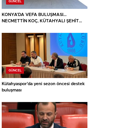
GÜNCEL
KONYA’DA VEFA BULUŞMASI…
NECMETTİN KOÇ, KÜTAHYALI ŞEHİT
AİLELERİ VE GAZİLERİ AĞIRLADI
GÜNCEL
Kütahyaspor’da yeni sezon öncesi destek
buluşması