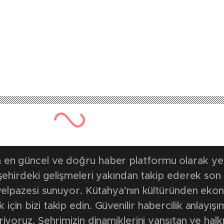
en güncel ve doğru haber platformu olarak yerel
, şehirdeki gelişmeleri yakından takip ederek son
k yelpazesi sunuyor. Kütahya’nın kültüründen ek
in bizi takip edin. Güvenilir habercilik anlayışım
riyoruz. Şehrimizin dinamiklerini yansıtan ve halk