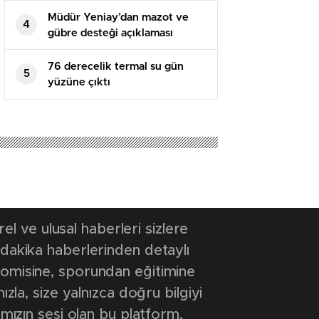
Müdür Yeniay’dan mazot ve
4
gübre desteği açıklaması
76 derecelik termal su gün
5
yüzüne çıktı
 ve ulusal haberleri sizlere
 dakika haberlerinden detaylı
onomisine, sporundan eğitimine
ızla, size yalnızca doğru bilgiyi
ımızın sesi olan bu platform,