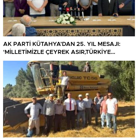
AK PARTİ KÜTAHYA’DAN 25. YIL MESAJI:
‘MİLLETİMİZLE ÇEYREK ASIR,TÜRKİYE
GELECEĞE HAZIR’