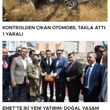
KONTROLDEN ÇIKAN OTOMOBİL TAKLA ATTI:
1 YARALI
EMET’TE İKİ YENİ YATIRIM: DOĞAL YAŞAM