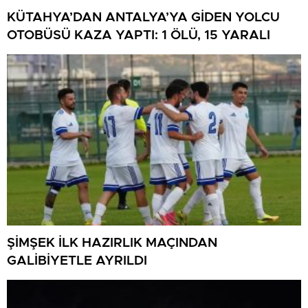
KÜTAHYA’DAN ANTALYA’YA GİDEN YOLCU
OTOBÜSÜ KAZA YAPTI: 1 ÖLÜ, 15 YARALI
ŞİMŞEK İLK HAZIRLIK MAÇINDAN
GALİBİYETLE AYRILDI