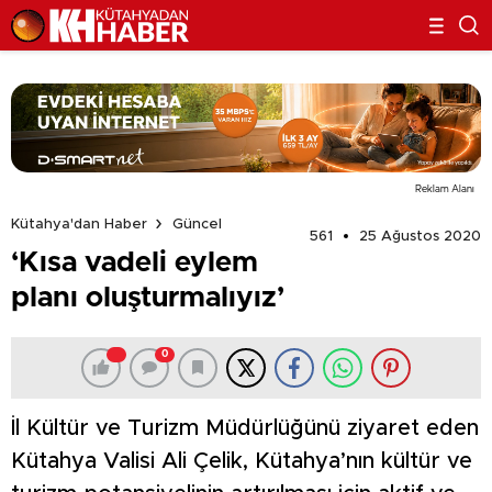
Reklam Alanı
Kütahya'dan Haber
Güncel
561
25 Ağustos 2020
‘Kısa vadeli eylem
planı oluşturmalıyız’
0
İl Kültür ve Turizm Müdürlüğünü ziyaret eden
Kütahya Valisi Ali Çelik, Kütahya’nın kültür ve