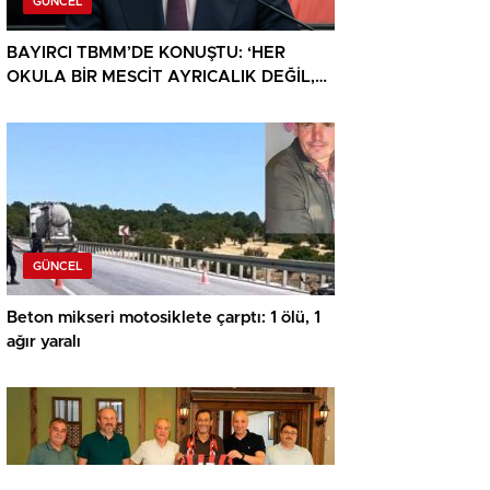
GÜNCEL
BAYIRCI TBMM’DE KONUŞTU: ‘HER
OKULA BİR MESCİT AYRICALIK DEĞİL,
HAKTIR’
GÜNCEL
Beton mikseri motosiklete çarptı: 1 ölü, 1
ağır yaralı