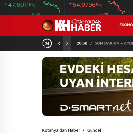
47,6011
54,9796
$
€
%
%
0.06
-0.09
EKONO
20:58
/
Kütahya'dan Haber
Güncel