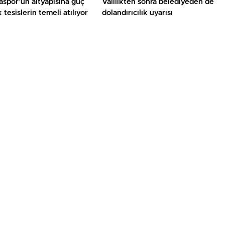
spor’un altyapısına güç
Valilikten sonra belediyeden de
 tesislerin temeli atılıyor
dolandırıcılık uyarısı