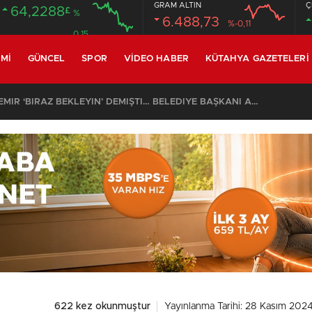
GRAM ALTIN
Ç
64,2288
£
%
6.488,73
%-0,11
0.15
MI
GÜNCEL
SPOR
VIDEO HABER
KÜTAHYA GAZETELERI
SON DAKİKA – AYDEMİR ‘BİRAZ BEKLEYİN’ DEMİŞTİ… BELEDİYE BAŞKANI AK PARTİ’YE GEÇİYOR
12:49
/
622 kez okunmuştur
Yayınlanma Tarihi: 28 Kasım 2024