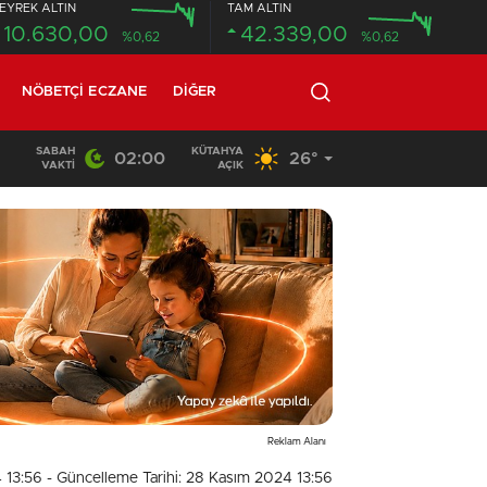
EYREK ALTIN
TAM ALTIN
10.630,00
42.339,00
%0,62
%0,62
NÖBETÇI ECZANE
DIĞER
SABAH
KÜTAHYA
02:00
26°
17 YAŞINDAKİ GENCİN CANSIZ BEDENİ ORMANLIK ALANDA BULUND
VAKTI
AÇIK
Reklam Alanı
 13:56
- Güncelleme Tarihi: 28 Kasım 2024 13:56