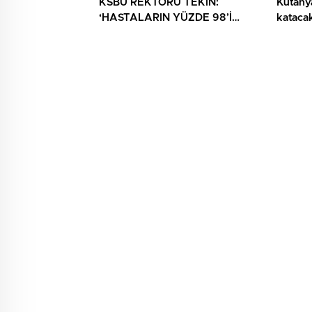
KSBÜ REKTÖRÜ TEKİN:
Kütahya
‘HASTALARIN YÜZDE 98’İ
katacak
ARTIK KENDİ ŞEHRİNDE
TEDAVİ OLUYOR’