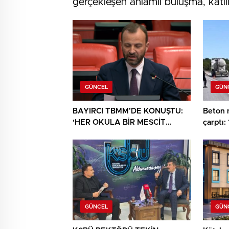
gerçekleşen anlamlı buluşma, katılım
GÜNCEL
GÜN
BAYIRCI TBMM’DE KONUŞTU:
Beton 
‘HER OKULA BİR MESCİT
çarptı: 
AYRICALIK DEĞİL, HAKTIR’
GÜNCEL
GÜN