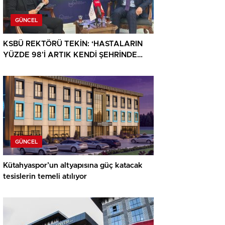
GÜNCEL
KSBÜ REKTÖRÜ TEKİN: ‘HASTALARIN
YÜZDE 98’İ ARTIK KENDİ ŞEHRİNDE
TEDAVİ OLUYOR’
GÜNCEL
Kütahyaspor’un altyapısına güç katacak
tesislerin temeli atılıyor