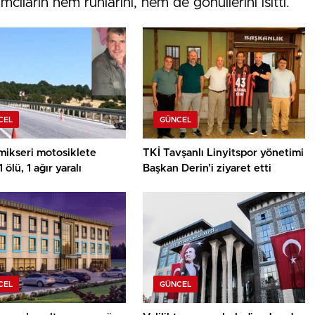
cıların hem ruhlarını, hem de gönüllerini ısıttı.
CEL
GÜNCEL
mikseri motosiklete
TKİ Tavşanlı Linyitspor yönetimi
1 ölü, 1 ağır yaralı
Başkan Derin’i ziyaret etti
CEL
GÜNCEL