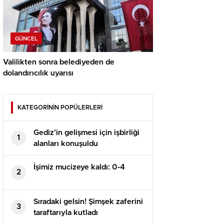
GÜNCEL
Valilikten sonra belediyeden de
dolandırıcılık uyarısı
KATEGORİNİN POPÜLERLERİ
Gediz’in gelişmesi için işbirliği
1
alanları konuşuldu
İşimiz mucizeye kaldı: 0-4
2
Sıradaki gelsin! Şimşek zaferini
3
taraftarıyla kutladı