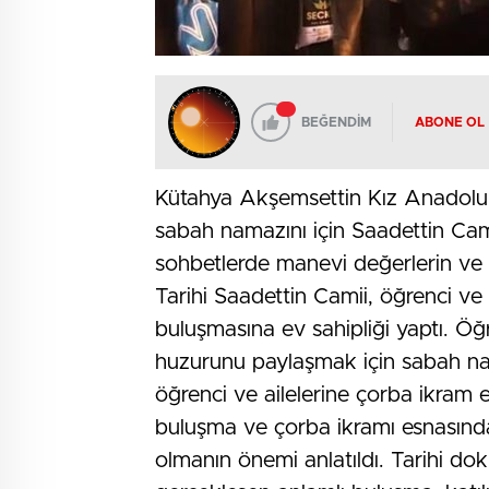
BEĞENDİM
ABONE OL
Kütahya Akşemsettin Kız Anadolu İma
sabah namazını için Saadettin Cam
sohbetlerde manevi değerlerin ve b
Tarihi Saadettin Camii, öğrenci ve 
buluşmasına ev sahipliği yaptı. Öğ
huzurunu paylaşmak için sabah nam
öğrenci ve ailelerine çorba ikram e
buluşma ve çorba ikramı esnasında
olmanın önemi anlatıldı. Tarihi d