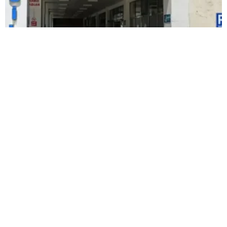
Kardeşlerin kavgası kanlı bitti: Yengesini
öldürdü, abisini ağır yaraladı