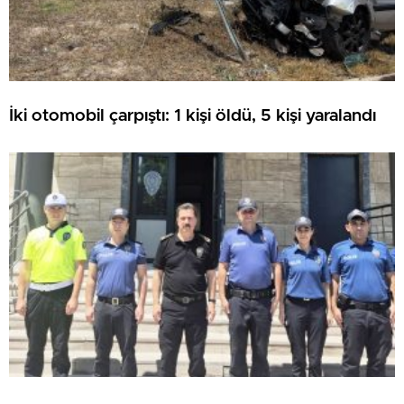
İki otomobil çarpıştı: 1 kişi öldü, 5 kişi yaralandı