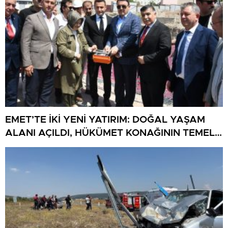
EMET’TE İKİ YENİ YATIRIM: DOĞAL YAŞAM
ALANI AÇILDI, HÜKÜMET KONAĞININ TEMELİ
ATILDI