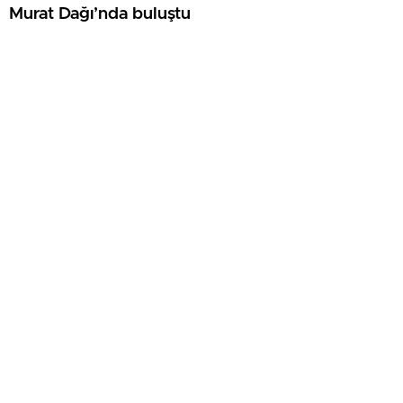
Murat Dağı’nda buluştu
AYNI VALİ, AYNI ASKER, AYNI DUA: 9 YIL
SONRA EMET’TE DUYGULANDIRAN
BULUŞMA