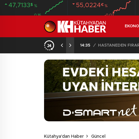
47,7133
55,0224
$
€
%
%
0.16
-0.02
EKONO
ANDI
20:58
/
Kütahya'dan Haber
Güncel