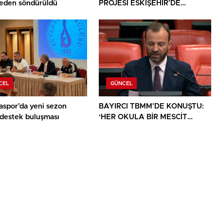
den söndürüldü
PROJESİ ESKİŞEHİR’DE
SANATSEVERLERLE
BULUŞUYOR
CEL
GÜNCEL
aspor’da yeni sezon
BAYIRCI TBMM’DE KONUŞTU:
 destek buluşması
‘HER OKULA BİR MESCİT
AYRICALIK DEĞİL, HAKTIR’