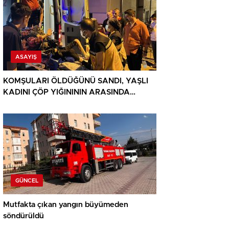
ASAYIŞ
KOMŞULARI ÖLDÜĞÜNÜ SANDI, YAŞLI
KADINI ÇÖP YIĞINININ ARASINDA
BULUNDU
GÜNCEL
Mutfakta çıkan yangın büyümeden
söndürüldü