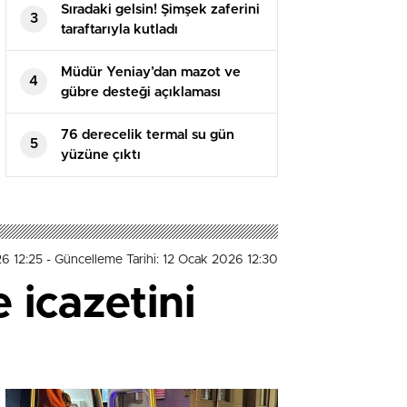
Sıradaki gelsin! Şimşek zaferini
3
taraftarıyla kutladı
Müdür Yeniay’dan mazot ve
4
gübre desteği açıklaması
76 derecelik termal su gün
5
yüzüne çıktı
26 12:25
- Güncelleme Tarihi: 12 Ocak 2026 12:30
 icazetini