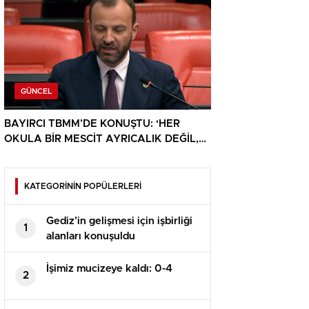
GÜNCEL
BAYIRCI TBMM’DE KONUŞTU: ‘HER
OKULA BİR MESCİT AYRICALIK DEĞİL,
HAKTIR’
KATEGORİNİN POPÜLERLERİ
Gediz’in gelişmesi için işbirliği
1
alanları konuşuldu
İşimiz mucizeye kaldı: 0-4
2