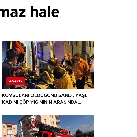
amaz hale
ASAYIŞ
KOMŞULARI ÖLDÜĞÜNÜ SANDI, YAŞLI
KADINI ÇÖP YIĞINININ ARASINDA
BULUNDU