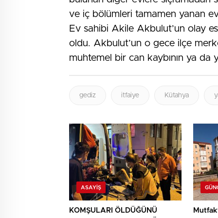
ve iç bölümleri tamamen yanan evi
Ev sahibi Akile Akbulut’un olay e
oldu. Akbulut’un o gece ilçe merk
muhtemel bir can kaybının ya da 
gediz
itfaiye
Kütahya
y
ASAYIŞ
GÜN
KOMŞULARI ÖLDÜĞÜNÜ
Mutfak