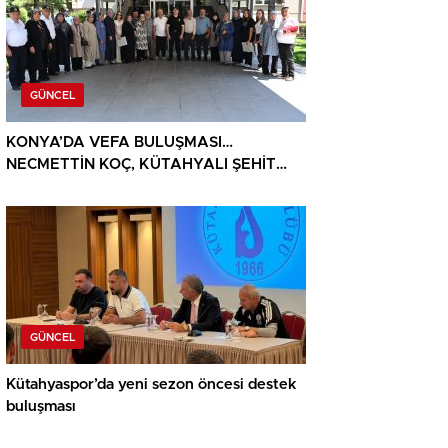
GÜNCEL
KONYA’DA VEFA BULUŞMASI…
NECMETTİN KOÇ, KÜTAHYALI ŞEHİT
AİLELERİ VE GAZİLERİ AĞIRLADI
GÜNCEL
Kütahyaspor’da yeni sezon öncesi destek
buluşması