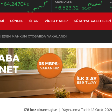
GRAM ALTIN
Ç
64,2470
£
%
6.523,32
%0,47
0.07
MI
GÜNCEL
SPOR
VIDEO HABER
KÜTAHYA GAZETELERI
SON DAKİKA – AYDEMİR ‘BİRAZ BEKLEYİN’ DEMİŞTİ… BELEDİYE BAŞKANI AK PARTİ’YE GEÇİYOR
178 kez okunmuştur
Yayınlanma Tarihi: 12 Ocak 202