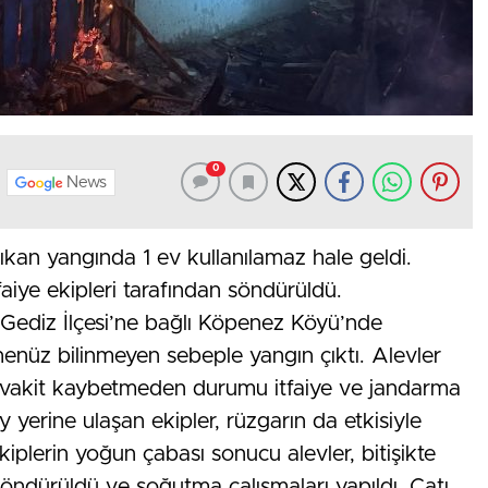
0
News
kan yangında 1 ev kullanılamaz hale geldi.
aiye ekipleri tarafından söndürüldü.
 Gediz İlçesi’ne bağlı Köpenez Köyü’nde
enüz bilinmeyen sebeple yangın çıktı. Alevler
ri vakit kaybetmeden durumu itfaiye ve jandarma
ay yerine ulaşan ekipler, rüzgarın da etkisiyle
plerin yoğun çabası sonucu alevler, bitişikte
öndürüldü ve soğutma çalışmaları yapıldı. Çatı