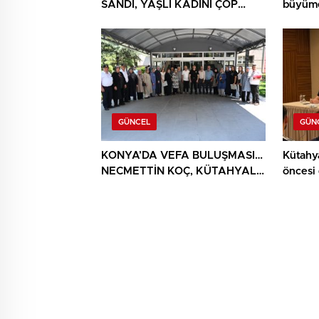
SANDI, YAŞLI KADINI ÇÖP
büyüme
YIĞINININ ARASINDA
BULUNDU
GÜNCEL
GÜN
KONYA’DA VEFA BULUŞMASI…
Kütahy
NECMETTİN KOÇ, KÜTAHYALI
öncesi
ŞEHİT AİLELERİ VE GAZİLERİ
AĞIRLADI