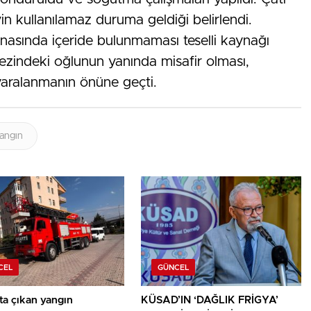
n kullanılamaz duruma geldiği belirlendi.
snasında içeride bulunmaması teselli kaynağı
ezindeki oğlunun yanında misafir olması,
yaralanmanın önüne geçti.
angın
CEL
GÜNCEL
ta çıkan yangın
KÜSAD’IN ‘DAĞLIK FRİGYA’