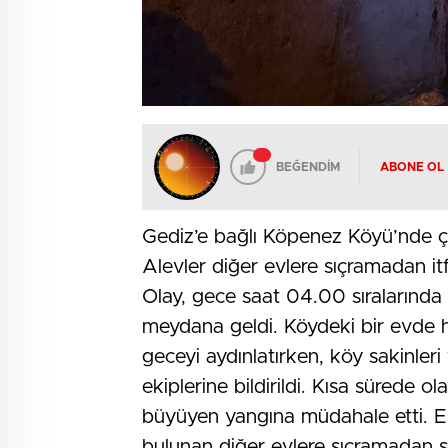
BEĞENDİM
ABONE OL
Gediz’e bağlı Köpenez Köyü’nde çı
Alevler diğer evlere sıçramadan itf
Olay, gece saat 04.00 sıralarında
meydana geldi. Köydeki bir evde h
geceyi aydınlatırken, köy sakinle
ekiplerine bildirildi. Kısa sürede ol
büyüyen yangına müdahale etti. Eki
bulunan diğer evlere sıçramadan s