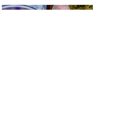
GÜNCEL
KÜSAD’IN ‘DAĞLIK FRİGYA’ PROJESİ
ESKİŞEHİR’DE SANATSEVERLERLE
BULUŞUYOR
GÜNCEL
KONYA’DA VEFA BULUŞMASI…