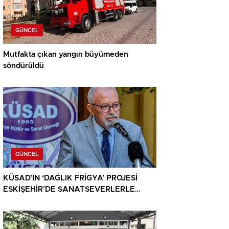
GÜNCEL
Mutfakta çıkan yangın büyümeden
söndürüldü
GÜNCEL
KÜSAD’IN ‘DAĞLIK FRİGYA’ PROJESİ
ESKİŞEHİR’DE SANATSEVERLERLE
BULUŞUYOR