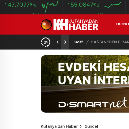
47,7077
55,0847
$
€
%
%
0.17
0.12
EKONO
14:35
/
HASTANEDEN FİRA
Kütahya'dan Haber
Güncel