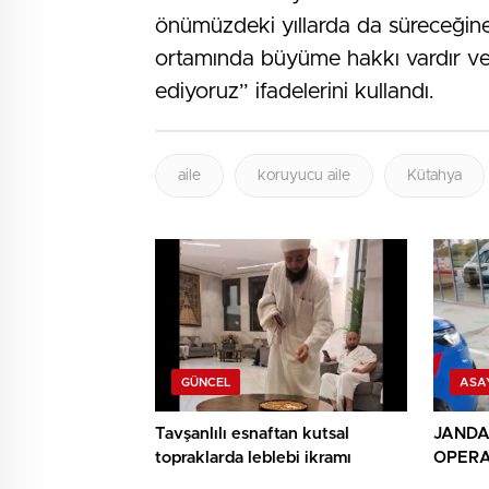
önümüzdeki yıllarda da süreceğine
ortamında büyüme hakkı vardır ve 
ediyoruz” ifadelerini kullandı.
aile
koruyucu aile
Kütahya
GÜNCEL
ASA
Tavşanlılı esnaftan kutsal
JAND
topraklarda leblebi ikramı
OPERA
DAHİL 