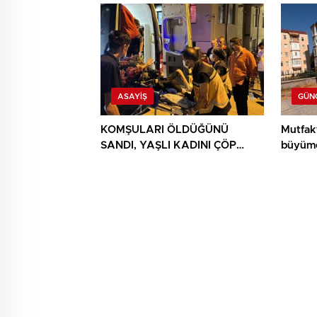
ASAYIŞ
GÜN
KOMŞULARI ÖLDÜĞÜNÜ
Mutfak
SANDI, YAŞLI KADINI ÇÖP
büyüme
YIĞINININ ARASINDA
BULUNDU