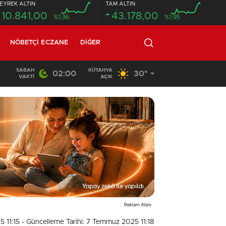
EYREK ALTIN
TAM ALTIN
10.841,00
43.178,00
%1,96
%1,95
NÖBETÇI ECZANE
DIĞER
SABAH
KÜTAHYA
02:00
30°
20:58
/
VAKTI
AÇIK
Reklam Alanı
 11:15
- Güncelleme Tarihi: 7 Temmuz 2025 11:18