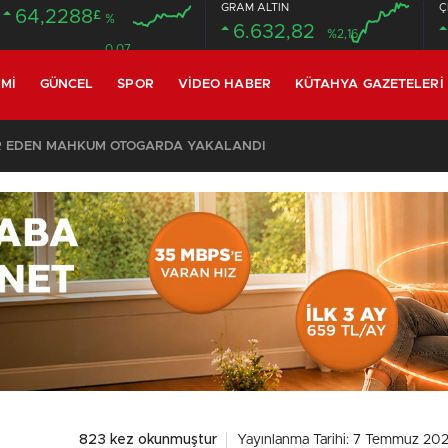
GRAM ALTIN
Ç
64,2288
£
%
6.632,82
%2,16
0.07
MI
GÜNCEL
SPOR
VIDEO HABER
KÜTAHYA GAZETELERI
R EDEN MAHKUM OTOGARDA YAKALANDI
823 kez okunmuştur
Yayınlanma Tarihi: 7 Temmuz 2025