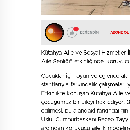
BEĞENDİM
ABONE OL
Kütahya Aile ve Sosyal Hizmetler 
Aile Şenliği” etkinliğinde, koruyucu
Çocuklar için oyun ve eğlence alanl
stantlarıyla farkındalık çalışmaları y
Etkinlikte konuşan Kütahya Aile ve
çocuğumuz bir aileyi hak ediyor. 
edilmesi, bu alandaki farkındalığın
Uslu, Cumhurbaşkanı Recep Tayyip E
ardından koruyucu ailelik modeline 