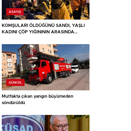
ASAYIŞ
KOMŞULARI ÖLDÜĞÜNÜ SANDI, YAŞLI
KADINI ÇÖP YIĞINININ ARASINDA
BULUNDU
GÜNCEL
Mutfakta çıkan yangın büyümeden
söndürüldü