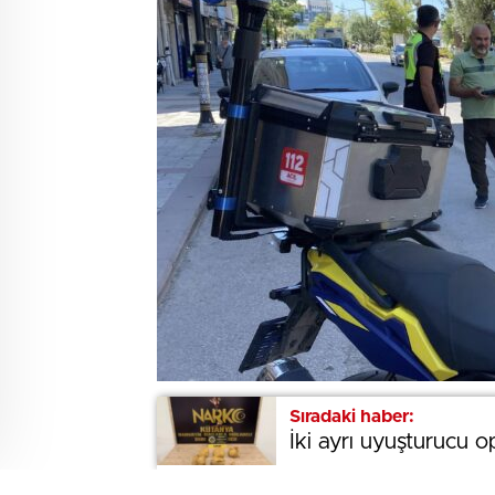
Sıradaki haber:
Sıradaki haber:
İki ayrı uyuşturucu 
İki ayrı uyuşturucu 
BEĞENDİM
ABONE OL