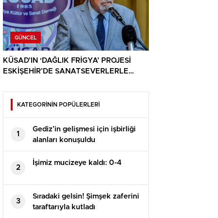
GÜNCEL
KÜSAD’IN ‘DAĞLIK FRİGYA’ PROJESİ
ESKİŞEHİR’DE SANATSEVERLERLE
BULUŞUYOR
KATEGORİNİN POPÜLERLERİ
Gediz’in gelişmesi için işbirliği
1
alanları konuşuldu
İşimiz mucizeye kaldı: 0-4
2
Sıradaki gelsin! Şimşek zaferini
3
taraftarıyla kutladı