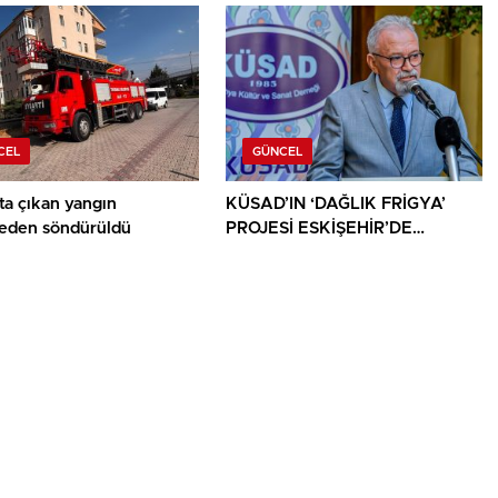
CEL
GÜNCEL
ta çıkan yangın
KÜSAD’IN ‘DAĞLIK FRİGYA’
den söndürüldü
PROJESİ ESKİŞEHİR’DE
SANATSEVERLERLE
BULUŞUYOR