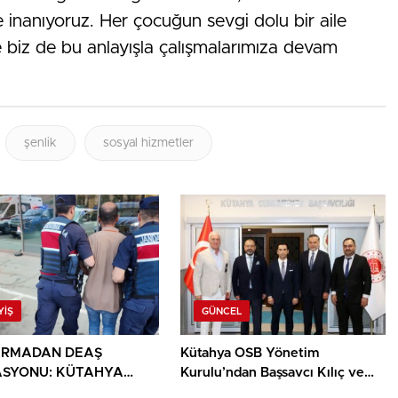
 inanıyoruz. Her çocuğun sevgi dolu bir aile
biz de bu anlayışla çalışmalarımıza devam
şenlik
sosyal hizmetler
YIŞ
GÜNCEL
ARMADAN DEAŞ
Kütahya OSB Yönetim
SYONU: KÜTAHYA
Kurulu’ndan Başsavcı Kılıç ve
30 İLDE 104 GÖZALTI
MHP İl Başkanı Türker’e ziyaret