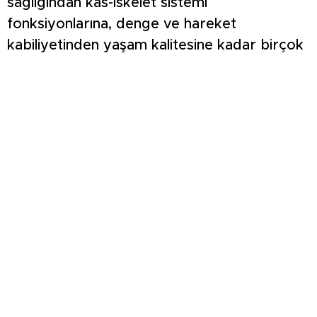
sağlığından kas-iskelet sistemi
fonksiyonlarına, denge ve hareket
kabiliyetinden yaşam kalitesine kadar birçok
alandaki olumlu etkileri hakkında bilgi verildi.
İHTİYACI OLAN VATANDAŞLARA
YÖNLENDİRME YAPILIYOR
Kampanya kapsamında bireylerin
fonksiyonel hareket kapasitelerinin
değerlendirilmesi, toplumda fiziksel aktivite
farkındalığının artırılması, düzenli egzersiz
alışkanlığının teşvik edilmesi ve ihtiyaç duyan
kişilerin fizyoterapist desteğine
yönlendirilmesi hedefleniyor. Böylece
hareketsiz yaşam tarzına bağlı sağlık
sorunlarının azaltılması ve koruyucu sağlık