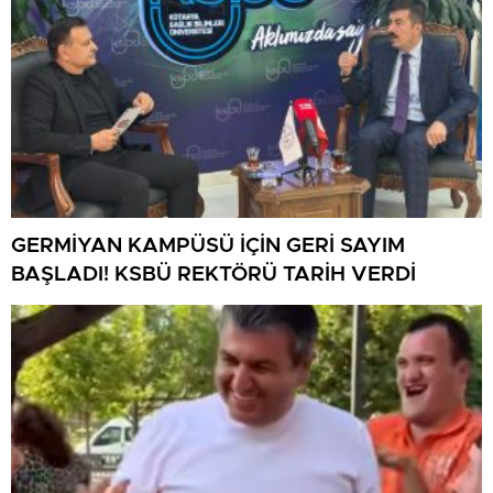
GERMİYAN KAMPÜSÜ İÇİN GERİ SAYIM
BAŞLADI! KSBÜ REKTÖRÜ TARİH VERDİ