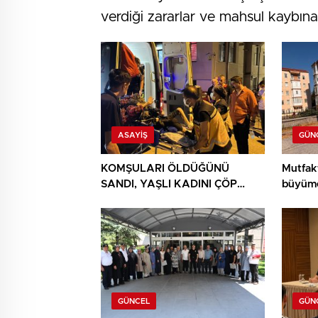
verdiği zararlar ve mahsul kaybına
ASAYIŞ
GÜN
KOMŞULARI ÖLDÜĞÜNÜ
Mutfak
SANDI, YAŞLI KADINI ÇÖP
büyüme
YIĞINININ ARASINDA
BULUNDU
GÜNCEL
GÜN