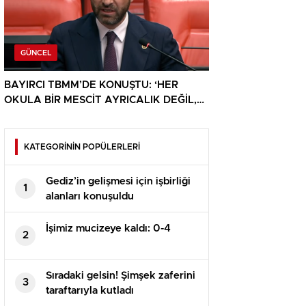
GÜNCEL
BAYIRCI TBMM’DE KONUŞTU: ‘HER
OKULA BİR MESCİT AYRICALIK DEĞİL,
HAKTIR’
KATEGORİNİN POPÜLERLERİ
Gediz’in gelişmesi için işbirliği
1
alanları konuşuldu
İşimiz mucizeye kaldı: 0-4
2
Sıradaki gelsin! Şimşek zaferini
3
taraftarıyla kutladı