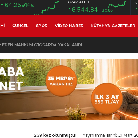
GRAM ALTIN
Ç
64,2591
£
%
6.544,84
%0,80
0.09
MI
GÜNCEL
SPOR
VIDEO HABER
KÜTAHYA GAZETELERI
R EDEN MAHKUM OTOGARDA YAKALANDI
239 kez okunmuştur
Yayınlanma Tarihi: 21 Mart 2