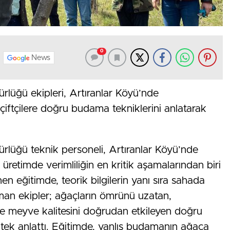
0
News
rlüğü ekipleri, Artıranlar Köyü’nde
çiftçilere doğru budama tekniklerini anlatarak
rlüğü teknik personeli, Artıranlar Köyü’nde
l üretimde verimliliğin en kritik aşamalarından biri
eğitimde, teorik bilgilerin yanı sıra sahada
zman ekipler; ağaçların ömrünü uzatan,
n ve meyve kalitesini doğrudan etkileyen doğru
 tek anlattı. Eğitimde, yanlış budamanın ağaca