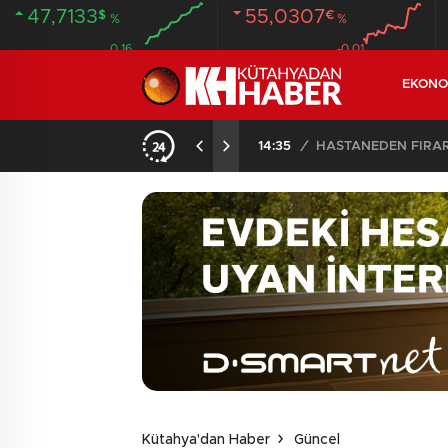
47,7133
55,0307
$
€
%
%
0.16
-0.01
EKONO
14:35
/
HASTANEDEN FİRA
Kütahya'dan Haber
Güncel