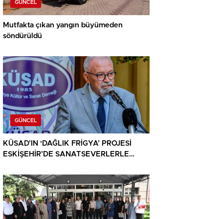
GÜNCEL
Mutfakta çıkan yangın büyümeden
söndürüldü
GÜNCEL
KÜSAD’IN ‘DAĞLIK FRİGYA’ PROJESİ
ESKİŞEHİR’DE SANATSEVERLERLE
BULUŞUYOR