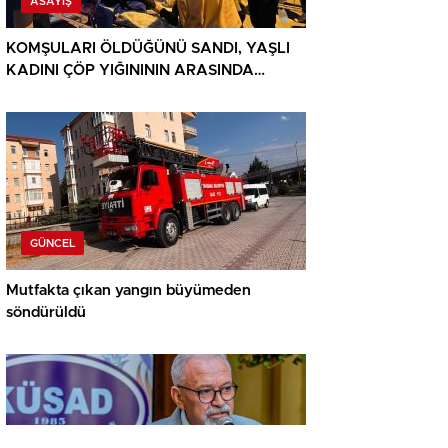
ASAYIŞ
KOMŞULARI ÖLDÜĞÜNÜ SANDI, YAŞLI
KADINI ÇÖP YIĞINININ ARASINDA
BULUNDU
GÜNCEL
Mutfakta çıkan yangın büyümeden
söndürüldü