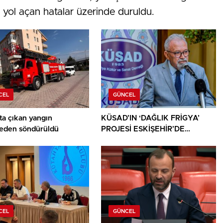
 yol açan hatalar üzerinde duruldu.
CEL
GÜNCEL
ta çıkan yangın
KÜSAD’IN ‘DAĞLIK FRİGYA’
den söndürüldü
PROJESİ ESKİŞEHİR’DE
SANATSEVERLERLE
BULUŞUYOR
CEL
GÜNCEL