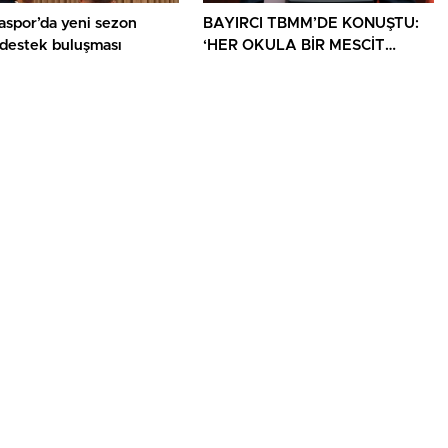
aspor’da yeni sezon
BAYIRCI TBMM’DE KONUŞTU:
 destek buluşması
‘HER OKULA BİR MESCİT
AYRICALIK DEĞİL, HAKTIR’