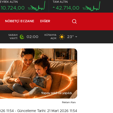
EYREK ALTIN
TAM ALTIN
10.724,00
42.714,00
%0,86
%0,86
NÖBETÇI ECZANE
DIĞER
SABAH
KÜTAHYA
02:00
23°
20:58
/
VAKTI
AÇIK
Reklam Alanı
026 11:54
- Güncelleme Tarihi: 21 Mart 2026 11:54