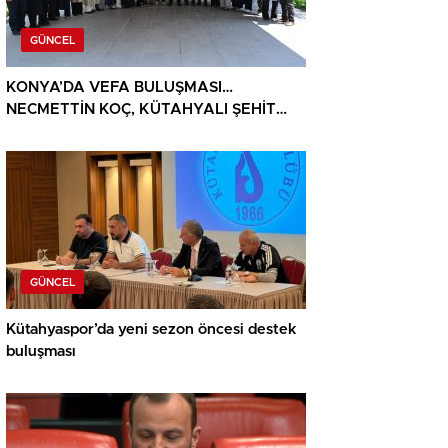
GÜNCEL
KONYA’DA VEFA BULUŞMASI…
NECMETTİN KOÇ, KÜTAHYALI ŞEHİT
AİLELERİ VE GAZİLERİ AĞIRLADI
GÜNCEL
Kütahyaspor’da yeni sezon öncesi destek
buluşması