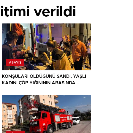
imi verildi
ASAYIŞ
KOMŞULARI ÖLDÜĞÜNÜ SANDI, YAŞLI
KADINI ÇÖP YIĞINININ ARASINDA
BULUNDU