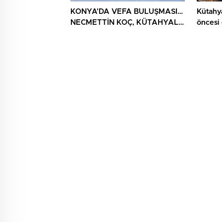
KONYA’DA VEFA BULUŞMASI…
Kütahy
NECMETTİN KOÇ, KÜTAHYALI
öncesi
ŞEHİT AİLELERİ VE GAZİLERİ
AĞIRLADI