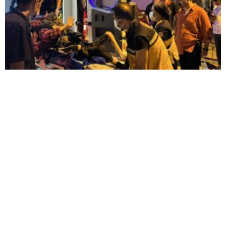
KOMŞULARI ÖLDÜĞÜNÜ SANDI, YAŞLI KADINI
ÇÖP YIĞINININ ARASINDA BULUNDU