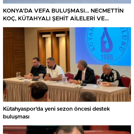
KONYA’DA VEFA BULUŞMASI… NECMETTİN
KOÇ, KÜTAHYALI ŞEHİT AİLELERİ VE
GAZİLERİ AĞIRLADI
Kütahyaspor’da yeni sezon öncesi destek
buluşması