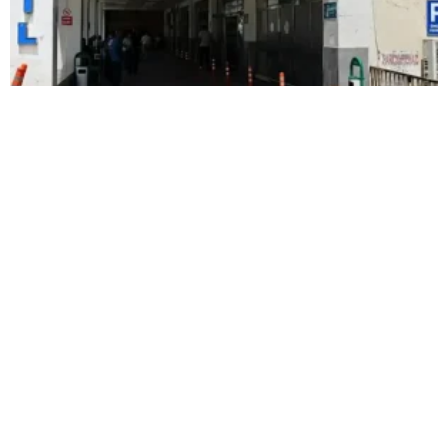
Kardeşlerin kavgası kanlı bitti: Yengesini
öldürdü, abisini ağır yaraladı