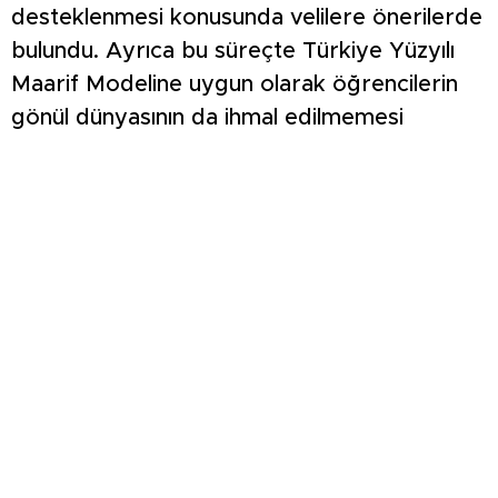
desteklenmesi konusunda velilere önerilerde
bulundu. Ayrıca bu süreçte Türkiye Yüzyılı
Maarif Modeline uygun olarak öğrencilerin
gönül dünyasının da ihmal edilmemesi
gerektiğini vurguladı.
İlçedeki eğitim çalışmalarına değinen Kilitci,
öğrencilerin sınava en iyi şekilde
hazırlanabilmesi için okullarda yürütülen
akademik destek programları ve rehberlik
faaliyetleri hakkında bilgi verdi.
Veliler, toplantı sonunda düzenlenen soru-
cevap bölümünde merak ettikleri konuları
Müdür Kilitci’ye yöneltme fırsatı buldu.
Katılımcılar, gerçekleştirilen buluşmanın sınav
sürecine daha bilinçli bir şekilde