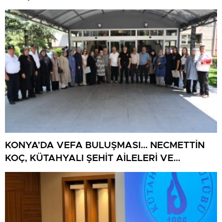
BULUŞUYOR
KONYA’DA VEFA BULUŞMASI… NECMETTİN
KOÇ, KÜTAHYALI ŞEHİT AİLELERİ VE
GAZİLERİ AĞIRLADI