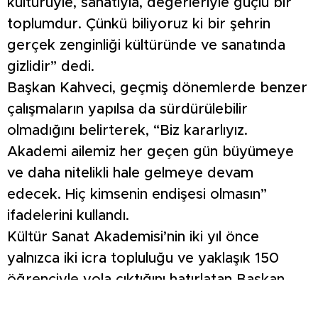
kültürüyle, sanatıyla, değerleriyle güçlü bir
toplumdur. Çünkü biliyoruz ki bir şehrin
gerçek zenginliği kültüründe ve sanatında
gizlidir” dedi.
Başkan Kahveci, geçmiş dönemlerde benzer
çalışmaların yapılsa da sürdürülebilir
olmadığını belirterek, “Biz kararlıyız.
Akademi ailemiz her geçen gün büyümeye
ve daha nitelikli hale gelmeye devam
edecek. Hiç kimsenin endişesi olmasın”
ifadelerini kullandı.
Kültür Sanat Akademisi’nin iki yıl önce
yalnızca iki icra topluluğu ve yaklaşık 150
öğrenciyle yola çıktığını hatırlatan Başkan
Kahveci, bugün ise Türk Sanat Müziği, Türk