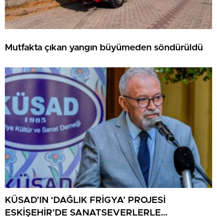
Mutfakta çıkan yangın büyümeden söndürüldü
KÜSAD’IN ‘DAĞLIK FRİGYA’ PROJESİ
ESKİŞEHİR’DE SANATSEVERLERLE