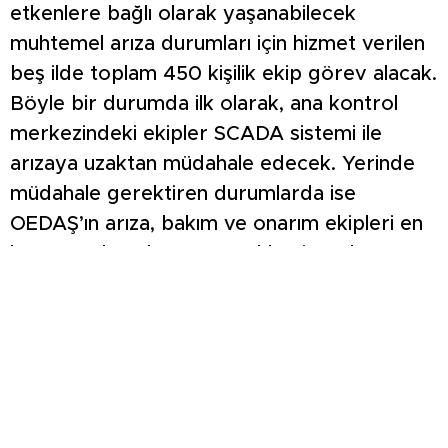
etkenlere bağlı olarak yaşanabilecek
muhtemel arıza durumları için hizmet verilen
beş ilde toplam 450 kişilik ekip görev alacak.
Böyle bir durumda ilk olarak, ana kontrol
merkezindeki ekipler SCADA sistemi ile
arızaya uzaktan müdahale edecek. Yerinde
müdahale gerektiren durumlarda ise
OEDAŞ’ın arıza, bakım ve onarım ekipleri en
kısa sürede çalışma gerçekleştirecek.
Tüketiciler her zaman olduğu gibi Kurban
Bayramı’nda da 7 gün 24 saat hizmet veren
186 OEDAŞ Çözüm Merkezi, OEDAŞ 186
mobil uygulaması, 0222 186 00 00 numaralı
OEDAŞ WhatsApp hattı, internet sitesi ve e-