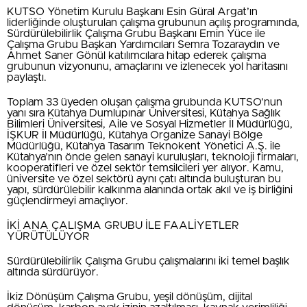
KUTSO Yönetim Kurulu Başkanı Esin Güral Argat’ın
liderliğinde oluşturulan çalışma grubunun açılış programında,
Sürdürülebilirlik Çalışma Grubu Başkanı Emin Yüce ile
Çalışma Grubu Başkan Yardımcıları Semra Tozaraydın ve
Ahmet Saner Gönül katılımcılara hitap ederek çalışma
grubunun vizyonunu, amaçlarını ve izlenecek yol haritasını
paylaştı.
Toplam 33 üyeden oluşan çalışma grubunda KUTSO’nun
yanı sıra Kütahya Dumlupınar Üniversitesi, Kütahya Sağlık
Bilimleri Üniversitesi, Aile ve Sosyal Hizmetler İl Müdürlüğü,
İŞKUR İl Müdürlüğü, Kütahya Organize Sanayi Bölge
Müdürlüğü, Kütahya Tasarım Teknokent Yönetici A.Ş. ile
Kütahya’nın önde gelen sanayi kuruluşları, teknoloji firmaları,
kooperatifleri ve özel sektör temsilcileri yer alıyor. Kamu,
üniversite ve özel sektörü aynı çatı altında buluşturan bu
yapı, sürdürülebilir kalkınma alanında ortak akıl ve iş birliğini
güçlendirmeyi amaçlıyor.
İKİ ANA ÇALIŞMA GRUBU İLE FAALİYETLER
YÜRÜTÜLÜYOR
Sürdürülebilirlik Çalışma Grubu çalışmalarını iki temel başlık
altında sürdürüyor.
İkiz Dönüşüm Çalışma Grubu, yeşil dönüşüm, dijital