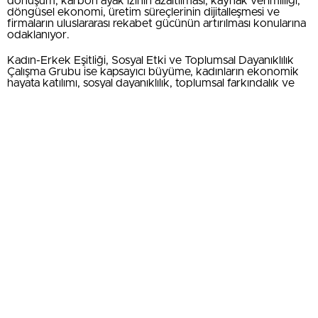
dönüşüm, karbon ayak izinin azaltılması, kaynak verimliliği,
döngüsel ekonomi, üretim süreçlerinin dijitalleşmesi ve
firmaların uluslararası rekabet gücünün artırılması konularına
odaklanıyor.
Kadın-Erkek Eşitliği, Sosyal Etki ve Toplumsal Dayanıklılık
Çalışma Grubu ise kapsayıcı büyüme, kadınların ekonomik
hayata katılımı, sosyal dayanıklılık, toplumsal farkındalık ve
sürdürülebilir kalkınmanın sosyal boyutuna ilişkin çalışmalar
yürütüyor.
EMİN YÜCE: “VERİ TEMELLİ SÜRDÜRÜLEBİLİRLİK
KÜLTÜRÜNÜ GÜÇLENDİRECEĞİZ”
Sürdürülebilirlik Çalışma Grubu Başkanı Emin Yüce
konuşmasında, KUTSO’nun yıllık stratejik hedefleri
doğrultusunda oluşturulan çalışma grubunun temel
amacının Kütahya iş dünyasını küresel ticaret dinamiklerine
hazırlamak olduğunu ifade etti. Yüce, sürdürülebilirliğin
günümüzde işletmeler için stratejik bir zorunluluk haline
geldiğine dikkat çekerek, oluşturulacak veri temelli yaklaşım
sayesinde firmaların ihtiyaçlarını doğru analiz eden,
sürdürülebilirlik alanında yol gösteren ve ortak aklı esas alan
bir çalışma modeli benimsediklerini belirtti. Yeşil ve dijital
dönüşümün ancak güçlü iş birlikleriyle başarıya
ulaşabileceğini vurgulayan Yüce, çalışma grubunun bu
anlayışla faaliyetlerini sürdüreceğini ifade etti.