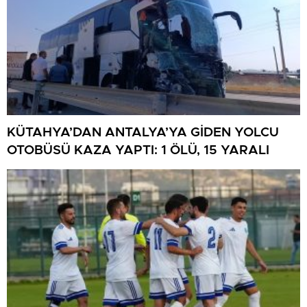
KÜTAHYA’DAN ANTALYA’YA GİDEN YOLCU
OTOBÜSÜ KAZA YAPTI: 1 ÖLÜ, 15 YARALI