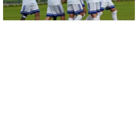
ŞİMŞEK İLK HAZIRLIK MAÇINDAN
GALİBİYETLE AYRILDI