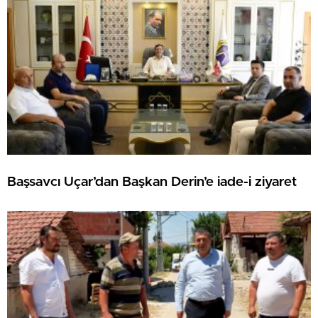
Başsavcı Uçar’dan Başkan Derin’e iade-i ziyaret