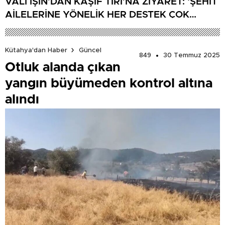
VALİ IŞIN’DAN KAŞİF TIRI’NA ZİYARET: ‘ŞEHİT
AİLELERİNE YÖNELİK HER DESTEK ÇOK
DEĞERLİ’
Kütahya'dan Haber
Güncel
849
30 Temmuz 2025
Otluk alanda çıkan
yangın büyümeden kontrol altına
alındı