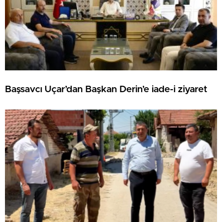
Başsavcı Uçar’dan Başkan Derin’e iade-i ziyaret