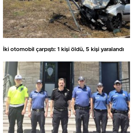
İki otomobil çarpıştı: 1 kişi öldü, 5 kişi yaralandı