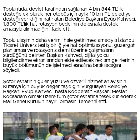
Toplantıda, devlet tarafından sağlanan 4 bin 844 TL’lik
desteğe ek olarak her otobüs için aylık 10 bin TL belediye
desteği verildiğini hatırlatan Belediye Başkanı Eyüp Kahveci,
1.800 TL’lik hat rotasyon bedelinin de esnafa destek
amacıyla alınmadığını ifade etti.
Toplu ulaşımın daha verimli hale getirilmesi amacıyla İstanbul
Ticaret Üniversitesi iş birliğiyle hat optimizasyonu, güzergah
planlaması ve rotasyon sistemi üzerine çalışmaların
sürdüğünü belirten Başkan Kahveci, dijital yolcu
bilgilendirme ekranlarından elde edilecek reklam gelirlerinin
büyük bölümünün de işletmeci esnafına bırakılacağını
söyledi.
Şoför esnafının güler yüzlü ve özverili hizmet anlayışının
Kütahya için büyük değer taşıdığını vurgulayan Belediye
Başkanı Eyüp Kahveci, başta Kooperatif Başkanı Mestan
Kocaadam olmak üzere tüm şoför esnafına teşekkür ederek
Mali Genel Kurulun hayırlı olmasını temenni etti.