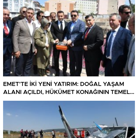
EMET’TE İKİ YENİ YATIRIM: DOĞAL YAŞAM
ALANI AÇILDI, HÜKÜMET KONAĞININ TEMELİ
ATILDI