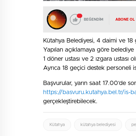
BEĞENDİM
ABONE OL
Kütahya Belediyesi, 4 daimi ve 18 
Yapılan açıklamaya göre belediye 
1 döner ustası ve 2 ızgara ustası 
Ayrıca 18 geçici destek personeli 
Başvurular, yarın saat 17.00’de so
https://basvuru.kutahya.bel.tr/is-
gerçekleştirebilecek.
Kütahya
kütahya belediyesi
pe