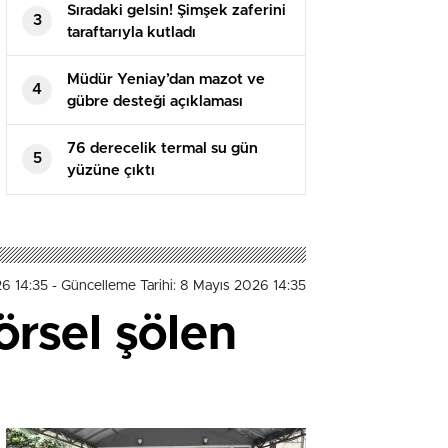
Sıradaki gelsin! Şimşek zaferini
3
taraftarıyla kutladı
Müdür Yeniay’dan mazot ve
4
gübre desteği açıklaması
76 derecelik termal su gün
5
yüzüne çıktı
26 14:35
- Güncelleme Tarihi: 8 Mayıs 2026 14:35
örsel şölen