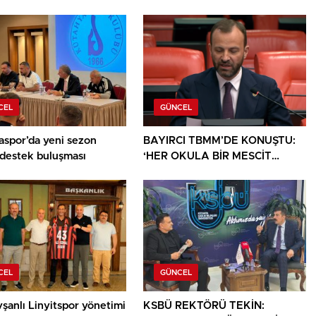
CEL
GÜNCEL
aspor’da yeni sezon
BAYIRCI TBMM’DE KONUŞTU:
 destek buluşması
‘HER OKULA BİR MESCİT
AYRICALIK DEĞİL, HAKTIR’
CEL
GÜNCEL
şanlı Linyitspor yönetimi
KSBÜ REKTÖRÜ TEKİN: