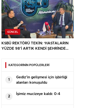
GÜNCEL
KSBÜ REKTÖRÜ TEKİN: ‘HASTALARIN
YÜZDE 98’İ ARTIK KENDİ ŞEHRİNDE
TEDAVİ OLUYOR’
KATEGORİNİN POPÜLERLERİ
Gediz’in gelişmesi için işbirliği
1
alanları konuşuldu
İşimiz mucizeye kaldı: 0-4
2