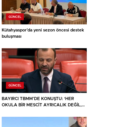
GÜNCEL
Kütahyaspor’da yeni sezon öncesi destek
buluşması
GÜNCEL
BAYIRCI TBMM’DE KONUŞTU: ‘HER
OKULA BİR MESCİT AYRICALIK DEĞİL,
HAKTIR’