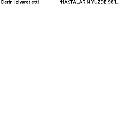
Derin’i ziyaret etti
‘HASTALARIN YÜZDE 98’İ
ARTIK KENDİ ŞEHRİNDE
TEDAVİ OLUYOR’