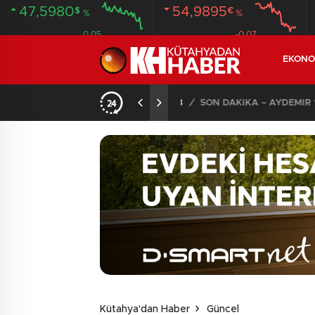
47,5980
54,9895
$
€
%
%
0.05
-0.07
EKONO
SON DAKİKA – AYDEMİR ‘BİRAZ BEKLEYİN’ DEMİŞTİ… BELEDİYE BAŞKANI AK PARTİ’YE GEÇİYOR
12:49
/
17 YAŞINDAKİ GEN
Kütahya'dan Haber
Güncel