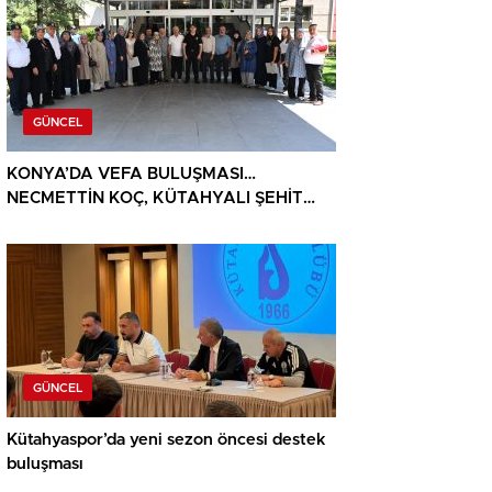
GÜNCEL
KONYA’DA VEFA BULUŞMASI…
NECMETTİN KOÇ, KÜTAHYALI ŞEHİT
AİLELERİ VE GAZİLERİ AĞIRLADI
GÜNCEL
Kütahyaspor’da yeni sezon öncesi destek
buluşması