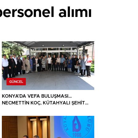
personel alımı
GÜNCEL
KONYA’DA VEFA BULUŞMASI…
NECMETTİN KOÇ, KÜTAHYALI ŞEHİT
AİLELERİ VE GAZİLERİ AĞIRLADI