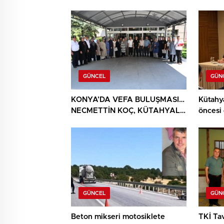
GÜNCEL
GÜN
KONYA’DA VEFA BULUŞMASI…
Kütahy
NECMETTİN KOÇ, KÜTAHYALI
öncesi
ŞEHİT AİLELERİ VE GAZİLERİ
AĞIRLADI
GÜNCEL
GÜN
Beton mikseri motosiklete
TKİ Tav