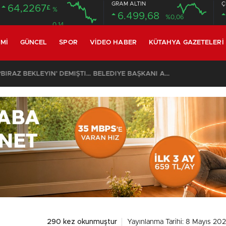
GRAM ALTIN
Ç
64,2267
£
%
6.499,68
%0,06
0.14
MI
GÜNCEL
SPOR
VIDEO HABER
KÜTAHYA GAZETELERI
CİN CANSIZ BEDENİ ORMANLIK ALANDA BULUNDU
290 kez okunmuştur
Yayınlanma Tarihi: 8 Mayıs 20