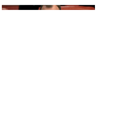
GÜNCEL
BAYIRCI TBMM’DE KONUŞTU: ‘HER
OKULA BİR MESCİT AYRICALIK DEĞİL,
HAKTIR’
GÜNCEL
Beton mikseri motosiklete çarptı: 1 ölü, 1