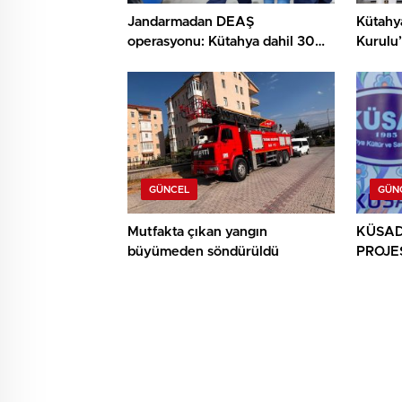
Jandarmadan DEAŞ
Kütahy
operasyonu: Kütahya dahil 30
Kurulu’
ilde 104 gözaltı
MHP İl 
GÜNCEL
GÜN
Mutfakta çıkan yangın
KÜSAD’
büyümeden söndürüldü
PROJES
SANAT
BULU