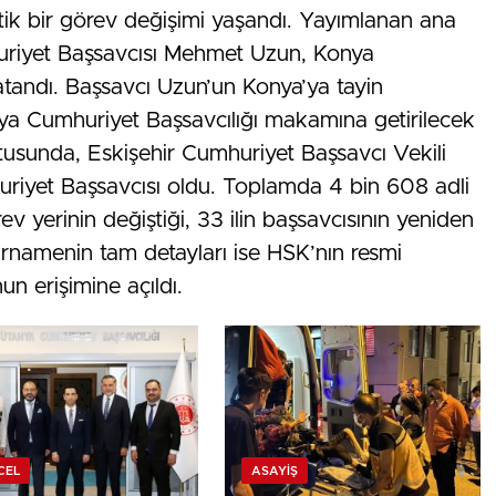
tik bir görev değişimi yaşandı. Yayımlanan ana
riyet Başsavcısı Mehmet Uzun, Konya
atandı. Başsavcı Uzun’un Konya’ya tayin
ya Cumhuriyet Başsavcılığı makamına getirilecek
tusunda, Eskişehir Cumhuriyet Başsavcı Vekili
huriyet Başsavcısı oldu. Toplamda 4 bin 608 adli
ev yerinin değiştiği, 33 ilin başsavcısının yeniden
arnamenin tam detayları ise HSK’nın resmi
n erişimine açıldı.
CEL
ASAYIŞ