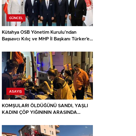
GÜNCEL
Kütahya OSB Yönetim Kurulu’ndan
Başsavcı Kılıç ve MHP İl Başkanı Türker’e
ziyaret
ASAYIŞ
KOMŞULARI ÖLDÜĞÜNÜ SANDI, YAŞLI
KADINI ÇÖP YIĞINININ ARASINDA
BULUNDU