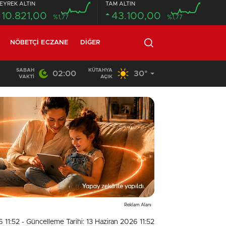
EYREK ALTIN
TAM ALTIN
10.821,00
43.100,00
%1,77
%1,77
NÖBETÇI ECZANE
DIĞER
SABAH
KÜTAHYA
02:00
30°
20:58
/
VAKTI
AÇIK
Reklam Alanı
6 11:52
- Güncelleme Tarihi: 13 Haziran 2026 11:52