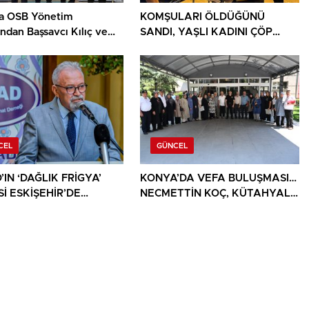
a OSB Yönetim
KOMŞULARI ÖLDÜĞÜNÜ
ndan Başsavcı Kılıç ve
SANDI, YAŞLI KADINI ÇÖP
Başkanı Türker’e ziyaret
YIĞINININ ARASINDA
BULUNDU
CEL
GÜNCEL
IN ‘DAĞLIK FRİGYA’
KONYA’DA VEFA BULUŞMASI…
İ ESKİŞEHİR’DE
NECMETTİN KOÇ, KÜTAHYALI
SEVERLERLE
ŞEHİT AİLELERİ VE GAZİLERİ
ŞUYOR
AĞIRLADI