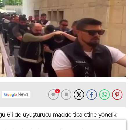
0
News
ğu 6 ilde uyuşturucu madde ticaretine yönelik
arda gözaltına alınan 102 şüpheliden 79’u