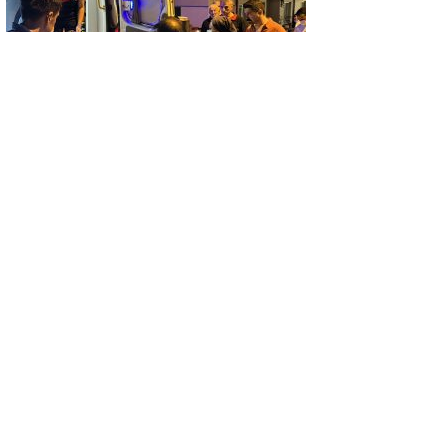
ASAYIŞ
KOMŞULARI ÖLDÜĞÜNÜ SANDI, YAŞLI
KADINI ÇÖP YIĞINININ ARASINDA
BULUNDU
GÜNCEL
Mutfakta çıkan yangın büyümeden
söndürüldü