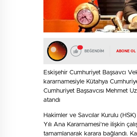
BEĞENDİM
ABONE OL
Eskişehir Cumhuriyet Başsavcı Veki
kararnamesiyle Kütahya Cumhuriyet
Cumhuriyet Başsavcısı Mehmet Uzu
atandı
Hakimler ve Savcılar Kurulu (HSK) B
Yılı Ana Kararnamesi’ne ilişkin çalı
tamamlanarak karara bağlandı. K