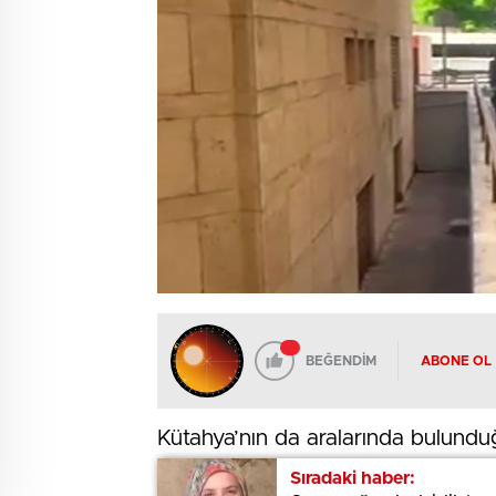
BEĞENDİM
ABONE OL
Kütahya’nın da aralarında bulundu
düzenlenen geniş çaplı operasyonl
Sıradaki haber:
Sıradaki haber: