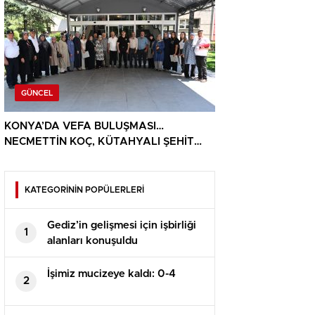
GÜNCEL
KONYA’DA VEFA BULUŞMASI…
NECMETTİN KOÇ, KÜTAHYALI ŞEHİT
AİLELERİ VE GAZİLERİ AĞIRLADI
KATEGORİNİN POPÜLERLERİ
Gediz’in gelişmesi için işbirliği
1
alanları konuşuldu
İşimiz mucizeye kaldı: 0-4
2