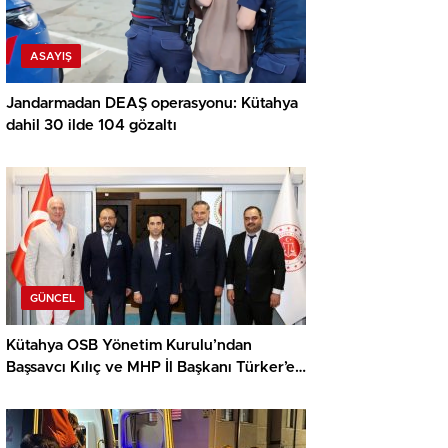
ASAYIŞ
Jandarmadan DEAŞ operasyonu: Kütahya
dahil 30 ilde 104 gözaltı
GÜNCEL
Kütahya OSB Yönetim Kurulu’ndan
Başsavcı Kılıç ve MHP İl Başkanı Türker’e
ziyaret