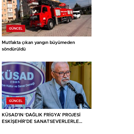
GÜNCEL
Mutfakta çıkan yangın büyümeden
söndürüldü
GÜNCEL
KÜSAD’IN ‘DAĞLIK FRİGYA’ PROJESİ
ESKİŞEHİR’DE SANATSEVERLERLE
BULUŞUYOR