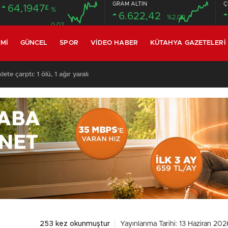
GRAM ALTIN
Ç
64,1947
£
%
6.622,42
%2,00
0.02
MI
GÜNCEL
SPOR
VIDEO HABER
KÜTAHYA GAZETELERI
R EDEN MAHKUM OTOGARDA YAKALANDI
253 kez okunmuştur
Yayınlanma Tarihi: 13 Haziran 202