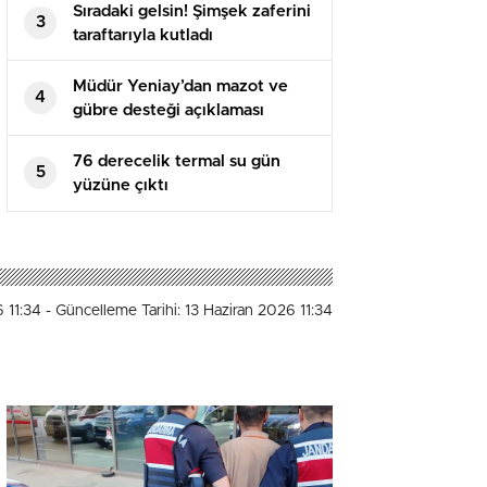
Sıradaki gelsin! Şimşek zaferini
3
taraftarıyla kutladı
Müdür Yeniay’dan mazot ve
4
gübre desteği açıklaması
76 derecelik termal su gün
5
yüzüne çıktı
6 11:34
- Güncelleme Tarihi: 13 Haziran 2026 11:34