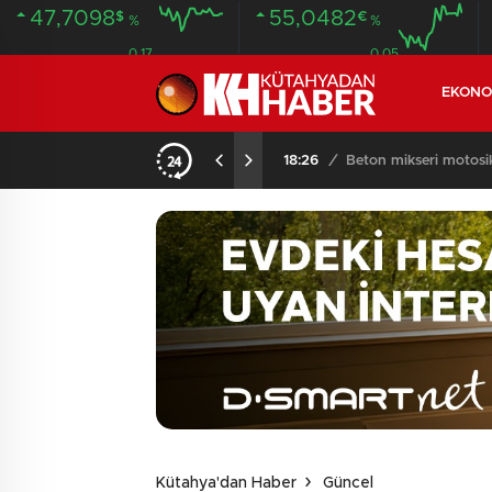
47,7098
55,0482
$
€
%
%
0.17
0.05
EKONO
14:35
/
HASTANEDEN FİRA
Kütahya'dan Haber
Güncel