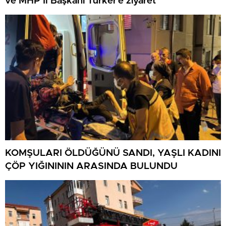
ve MHP İl Başkanı Türker’e ziyaret
KOMŞULARI ÖLDÜĞÜNÜ SANDI, YAŞLI KADINI
ÇÖP YIĞINININ ARASINDA BULUNDU