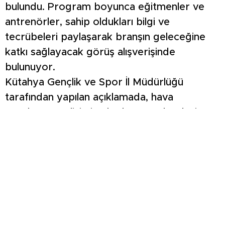
bulundu. Program boyunca eğitmenler ve
antrenörler, sahip oldukları bilgi ve
tecrübeleri paylaşarak branşın geleceğine
katkı sağlayacak görüş alışverişinde
bulunuyor.
Kütahya Gençlik ve Spor İl Müdürlüğü
tarafından yapılan açıklamada, hava
sporlarının gelişimine katkı sunan böylesine
önemli bir organizasyona ev sahipliği
yapmaktan duyulan memnuniyet dile
getirildi. Açıklamada ayrıca, bilgi ve deneyim
paylaşımının ön planda olduğu toplantının,
yamaç paraşütü eğitimlerinin niteliğinin
artırılmasına önemli katkılar sağlayacağı
vurgulandı. Hava Sporlarının Gelişimine Katkı