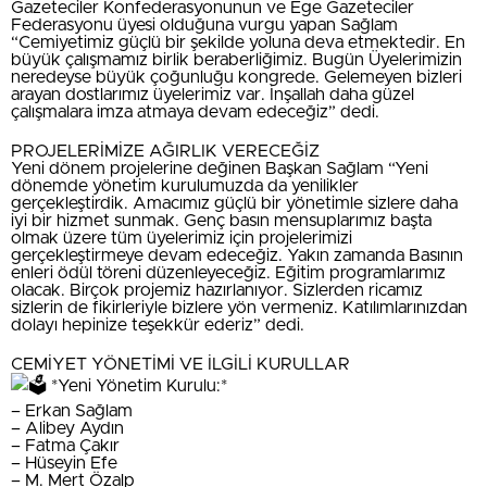
Gazeteciler Konfederasyonunun ve Ege Gazeteciler
Federasyonu üyesi olduğuna vurgu yapan Sağlam
“Cemiyetimiz güçlü bir şekilde yoluna deva etmektedir. En
büyük çalışmamız birlik beraberliğimiz. Bugün Üyelerimizin
neredeyse büyük çoğunluğu kongrede. Gelemeyen bizleri
arayan dostlarımız üyelerimiz var. İnşallah daha güzel
çalışmalara imza atmaya devam edeceğiz” dedi.
PROJELERİMİZE AĞIRLIK VERECEĞİZ
Yeni dönem projelerine değinen Başkan Sağlam “Yeni
dönemde yönetim kurulumuzda da yenilikler
gerçekleştirdik. Amacımız güçlü bir yönetimle sizlere daha
iyi bir hizmet sunmak. Genç basın mensuplarımız başta
olmak üzere tüm üyelerimiz için projelerimizi
gerçekleştirmeye devam edeceğiz. Yakın zamanda Basının
enleri ödül töreni düzenleyeceğiz. Eğitim programlarımız
olacak. Birçok projemiz hazırlanıyor. Sizlerden ricamız
sizlerin de fikirleriyle bizlere yön vermeniz. Katılımlarınızdan
dolayı hepinize teşekkür ederiz” dedi.
CEMİYET YÖNETİMİ VE İLGİLİ KURULLAR
*Yeni Yönetim Kurulu:*
– Erkan Sağlam
– Alibey Aydın
– Fatma Çakır
– Hüseyin Efe
– M. Mert Özalp