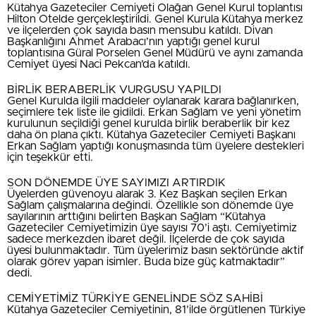
Kütahya Gazeteciler Cemiyeti Olağan Genel Kurul toplantısı
Hilton Otelde gerçekleştirildi. Genel Kurula Kütahya merkez
ve ilçelerden çok sayıda basın mensubu katıldı. Divan
Başkanlığını Ahmet Arabacı’nın yaptığı genel kurul
toplantısına Güral Porselen Genel Müdürü ve aynı zamanda
Cemiyet üyesi Naci Pekcan’da katıldı.
BİRLİK BERABERLİK VURGUSU YAPILDI
Genel Kurulda ilgili maddeler oylanarak karara bağlanırken,
seçimlere tek liste ile gidildi. Erkan Sağlam ve yeni yönetim
kurulunun seçildiği genel kurulda birlik beraberlik bir kez
daha ön plana çıktı. Kütahya Gazeteciler Cemiyeti Başkanı
Erkan Sağlam yaptığı konuşmasında tüm üyelere destekleri
için teşekkür etti.
SON DÖNEMDE ÜYE SAYIMIZI ARTIRDIK
Üyelerden güvenoyu alarak 3. Kez Başkan seçilen Erkan
Sağlam çalışmalarına değindi. Özellikle son dönemde üye
sayılarının arttığını belirten Başkan Sağlam “Kütahya
Gazeteciler Cemiyetimizin üye sayısı 70’i aştı. Cemiyetimiz
sadece merkezden ibaret değil. İlçelerde de çok sayıda
üyesi bulunmaktadır. Tüm üyelerimiz basın sektöründe aktif
olarak görev yapan isimler. Buda bize güç katmaktadır”
dedi.
CEMİYETİMİZ TÜRKİYE GENELİNDE SÖZ SAHİBİ
Kütahya Gazeteciler Cemiyetinin, 81’ilde örgütlenen Türkiye