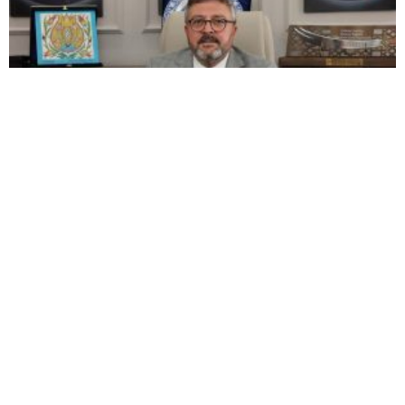
MHP Kütahya ilçe kongreleri 13 Ağustos’ta
başlıyor