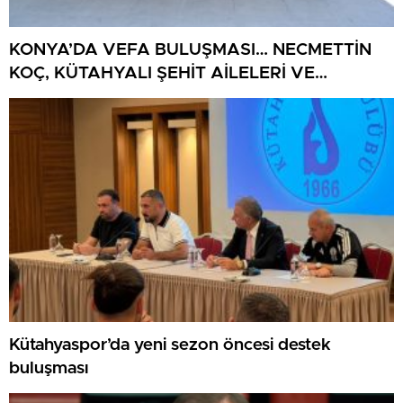
KONYA’DA VEFA BULUŞMASI… NECMETTİN
KOÇ, KÜTAHYALI ŞEHİT AİLELERİ VE
GAZİLERİ AĞIRLADI
Kütahyaspor’da yeni sezon öncesi destek
buluşması