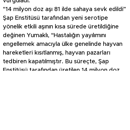
vurguladı.
“14 milyon doz aşı 81 ilde sahaya sevk edildi”
Şap Enstitüsü tarafından yeni serotipe
yönelik etkili aşının kısa sürede üretildiğine
değinen Yumaklı, “Hastalığın yayılımını
engellemek amacıyla ülke genelinde hayvan
hareketleri kısıtlanmış, hayvan pazarları
tedbiren kapatılmıştır. Bu süreçte, Şap
Enstitüsü tarafından üretilen 14 milyon doz
aşı 81 ilde sahaya sevk edilmiştir. Aşılama
çalışmaları ve alınan tedbirler sayesinde
hastalığın yayılımı büyük ölçüde kontrol altına
alınmış, hayvan pazarlarının açılma süreci
başlamış ve halihazırda bu süreç devam
etmektedir” ifadelerini kullandı.